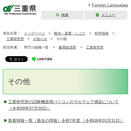
Foreign Languages
検索
メニュー
三重県公式ウェブ
サイト
現在位置：
トップページ
>
観光・産業・しごと
>
科学技術
>
工業研究所
>
お知らせ
>
その他
担当所属：
県庁の組織一覧 >
雇用経済部
>
工業研究所
その他
工業研究所の試験機器用パソコンのマルウェア感染について
（令和08年07月30日）
新着情報一覧（過去の情報）令和7年度
（令和08年03月31日）