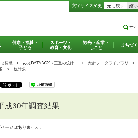
文字サイズ変更
元に戻す
縮小
サイ
健康・福祉・
スポーツ・
観光・産業・
犯
まちづく
子ども
教育・文化
しごと
らせ情報
>
みえDATABOX（三重の統計）
>
統計データライブラリ
>
部
>
統計課
平成30年調査結果
下ページはありません。