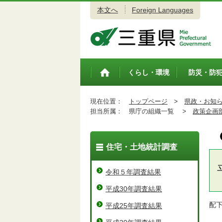
本文へ
Foreign Languages
三重県公式ウェブサイト
くらし・環境
防災・防
トップペ
ージ
現在位置：
トップページ
>
県政・お知
担当所属：
県庁の組織一覧 >
政策企画
住宅・土地統計調査
令和５年調査結果
平成30年調査結果
配
平成25年調査結果