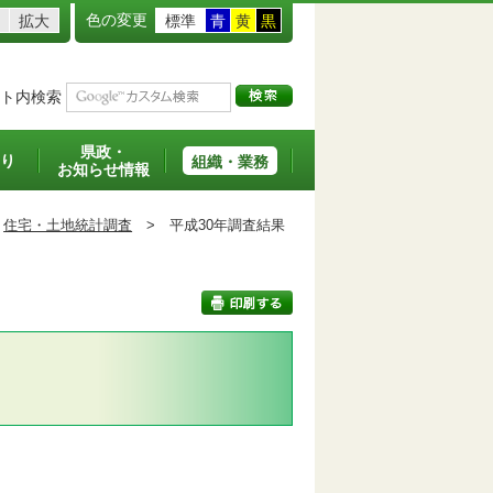
色の変更
拡大
標準
青
黄
黒
ト内検索
県政・
り
組織・業務
お知らせ情報
住宅・土地統計調査
>
平成30年調査結果
印刷する