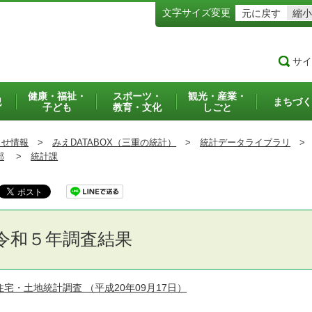
文字サイズ変更
元に戻す
縮小
サイ
健康・福祉・
スポーツ・
観光・産業・
犯
まちづく
子ども
教育・文化
しごと
らせ情報
>
みえDATABOX（三重の統計）
>
統計データライブラリ
>
部
>
統計課
令和５年調査結果
住宅・土地統計調査
（平成20年09月17日）