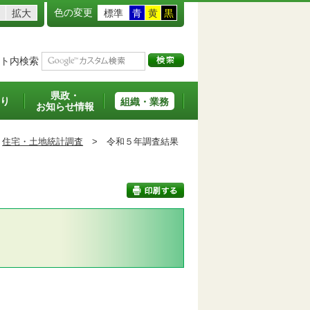
色の変更
拡大
標準
青
黄
黒
ト内検索
県政・
り
組織・業務
お知らせ情報
住宅・土地統計調査
>
令和５年調査結果
印刷する