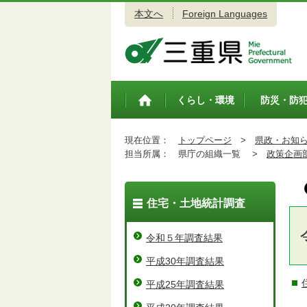
本文へ
Foreign Languages
三重県公式ウェブサイト
くらし・環境
防災・防
トップペ
ージ
現在位置：
トップページ
>
県政・お知
担当所属：
県庁の組織一覧 >
政策企画
住宅・土地統計調査
令和５年調査結果
平成30年調査結果
平成25年調査結果