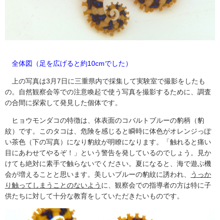
全体図（足を広げると約10cmでした）
上の写真は3月7日に三重県内で採集して実験室で撮影をしたも
の。自然観察会等での注意喚起で使う写真を撮影するために、調査
の合間に探索して発見した個体です。
ヒョウモンダコの特徴は、体表面のコバルトブルーの豹柄（豹
紋）です。このタコは、危険を感じると瞬時に体色がオレンジっぽ
い茶色（下の写真）になり豹紋が明瞭になります。「触れると痛い
目にあわせてやるぞ！」という警告を発しているのでしょう。見か
けても絶対に素手で触らないでください。夏になると、海で遊ぶ機
会が増えることと思います。美しいブルーの豹紋に誘われ、
うっか
り触ってしまうことのないよう
に、観察会での指導者の方は特に子
供たちに対して十分な教育をしていただきたいものです。