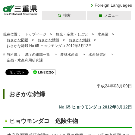
Foreign Languages
検索
メニュー
三重県公式ウェブ
サイト
現在位置：
トップページ
>
観光・産業・しごと
>
水産業
>
おさかな図鑑
>
おさかな情報
>
おさかな雑録
>
おさかな雑録 No.65 ヒョウモンダコ 2012年3月12日
担当所属：
県庁の組織一覧 >
農林水産部 >
水産研究所
>
企画・水産利用研究課
平成24年03月09日
おさかな雑録
No.65 ヒョウモンダコ 2012年3月12日
ヒョウモンダコ 危険生物