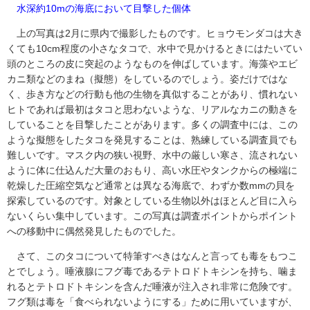
水深約10mの海底において目撃した個体
上の写真は2月に県内で撮影したものです。ヒョウモンダコは大き
くても10cm程度の小さなタコで、水中で見かけるときにはたいてい
頭のところの皮に突起のようなものを伸ばしています。海藻やエビ
カニ類などのまね（擬態）をしているのでしょう。姿だけではな
く、歩き方などの行動も他の生物を真似することがあり、慣れない
ヒトであれば最初はタコと思わないような、リアルなカニの動きを
していることを目撃したことがあります。多くの調査中には、この
ような擬態をしたタコを発見することは、熟練している調査員でも
難しいです。マスク内の狭い視野、水中の厳しい寒さ、流されない
ように体に仕込んだ大量のおもり、高い水圧やタンクからの極端に
乾燥した圧縮空気など通常とは異なる海底で、わずか数mmの貝を
探索しているのです。対象としている生物以外はほとんど目に入ら
ないくらい集中しています。この写真は調査ポイントからポイント
への移動中に偶然発見したものでした。
さて、このタコについて特筆すべきはなんと言っても毒をもつこ
とでしょう。唾液腺にフグ毒であるテトロドトキシンを持ち、噛ま
れるとテトロドトキシンを含んだ唾液が注入され非常に危険です。
フグ類は毒を「食べられないようにする」ために用いていますが、