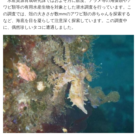
水産資源育成研究課ではおよそ月に数度、アラメ等の海藻類やア
ワビ類等の有用水産生物を対象とした潜水調査を行っています。こ
の調査では、殻の大きさが数mmのアワビ類の赤ちゃんを探索する
など、海底を目を凝らして注意深く探索しています。この調査中
に、偶然珍しいタコに遭遇しました。