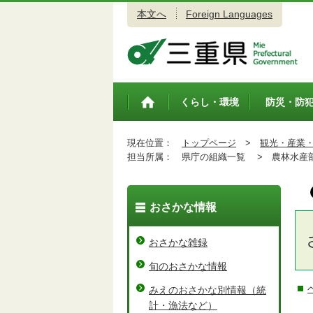
本文へ
Foreign Languages
三重県公式ウェブサイト
くらし・環境
防災・防
トップペ
ージ
現在位置：
トップページ
>
観光・産業
担当所属：
県庁の組織一覧 >
農林水産
おさかな情報
おさかな雑録
旬のおさかな情報
みえのおさかな別情報（統
計・漁法など）