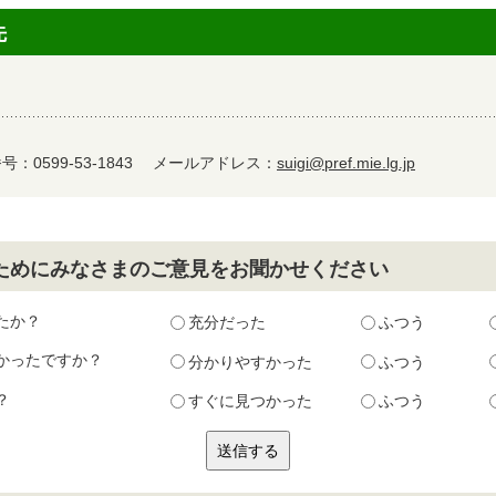
先
：0599-53-1843
メールアドレス：
suigi@pref.mie.lg.jp
ためにみなさまのご意見をお聞かせください
たか？
充分だった
ふつう
かったですか？
分かりやすかった
ふつう
？
すぐに見つかった
ふつう