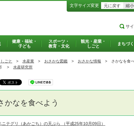
文字サイズ変更
元に戻す
縮小
サイ
健康・福祉・
スポーツ・
観光・産業・
犯
まちづく
子ども
教育・文化
しごと
・しごと
>
水産業
>
おさかな図鑑
>
おさかな情報
>
さかなを食べ
部 >
水産研究所
さかなを食べよう
ベニテグリ（あかごち）の天ぷら
（平成25年10月09日）