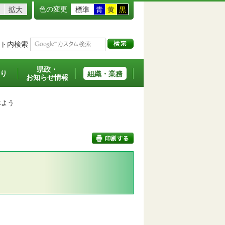
色の変更
拡大
標準
青
黄
黒
ト内検索
県政・
り
組織・業務
お知らせ情報
よう
印刷する