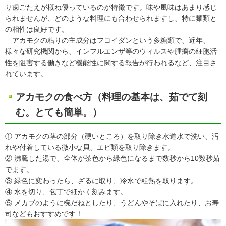
り歯ごたえが概ね優っているのが特徴です。味や風味はあまり感じ
られませんが、どのような料理にも合わせられますし、特に麺類と
の相性は良好です。
アカモクの粘りの主成分はフコイダンという多糖類で、近年、
様々な研究機関から、インフルエンザ等のウィルスや腫瘍の細胞活
性を阻害する働きなど機能性に関する報告が行われるなど、注目さ
れています。
アカモクの食べ方（料理の基本は、茹でて刻
む。とても簡単。）
① アカモクの茎の部分（硬いところ）を取り除き水道水で洗い、汚
れや付着している微小な貝、エビ類を取り除きます。
② 沸騰した湯で、全体が茶色から緑色になるまで数秒から10数秒茹
でます。
③ 緑色に変わったら、ざるに取り、冷水で粗熱を取ります。
④ 水を切り、包丁で細かく刻みます。
⑤ メカブのように椀だねとしたり、うどんやそばに入れたり、お寿
司などもおすすめです！