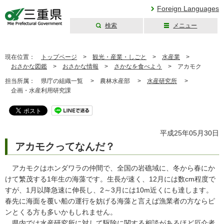
Foreign Languages
検索
メニュー
三重県公式ウェブ
サイト
現在位置：
トップページ
>
観光・産業・しごと
>
水産業
>
おさかな図鑑
>
おさかな情報
>
さかなを食べよう
>
アカモク
担当所属：
県庁の組織一覧 >
農林水産部 >
水産研究所
>
企画・水産利用研究課
平成25年05月30日
アカモクってなんだ？
アカモクはホンダワラの仲間で、全国の岩礁域に、冬から春にか
けて繁茂する1年生の海藻です。生長が速く、12月には数cm程度で
すが、1月以降急速に伸長し、2～3月には10m近くにも達します。
春先に海面を覆い船の運行を妨げる海藻と言えば漁業者の方ならピ
ンとくる方も多いかもしれません。
県内では水産研究所に対して駆除に関する相談があるほど厄介者