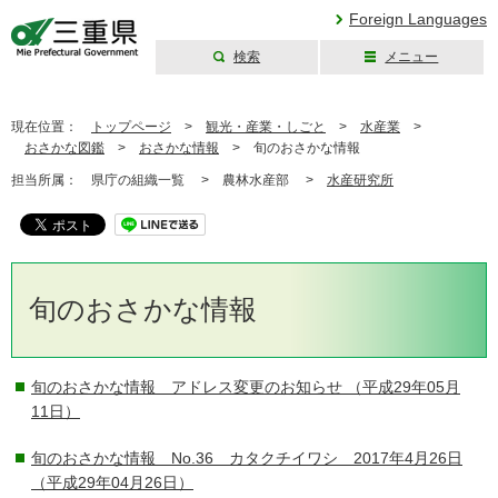
Foreign Languages
検索
メニュー
三重県公式ウェブ
サイト
現在位置：
トップページ
>
観光・産業・しごと
>
水産業
>
おさかな図鑑
>
おさかな情報
>
旬のおさかな情報
担当所属：
県庁の組織一覧 >
農林水産部 >
水産研究所
旬のおさかな情報
旬のおさかな情報 アドレス変更のお知らせ
（平成29年05月
11日）
旬のおさかな情報 No.36 カタクチイワシ 2017年4月26日
（平成29年04月26日）