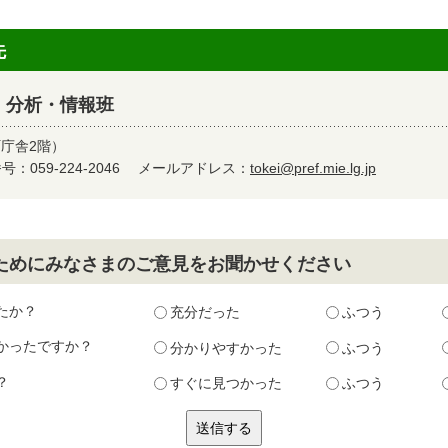
先
 分析・情報班
町庁舎2階）
：059-224-2046
メールアドレス：
tokei@pref.mie.lg.jp
ためにみなさまのご意見をお聞かせください
たか？
充分だった
ふつう
かったですか？
分かりやすかった
ふつう
？
すぐに見つかった
ふつう