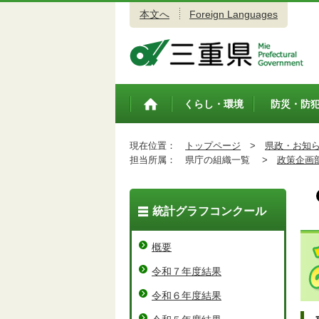
本文へ
Foreign Languages
三重県公式ウェブサイト
くらし・環境
防災・防
トップペ
ージ
現在位置：
トップページ
>
県政・お知
担当所属：
県庁の組織一覧 >
政策企画
統計グラフコンクール
概要
令和７年度結果
令和６年度結果