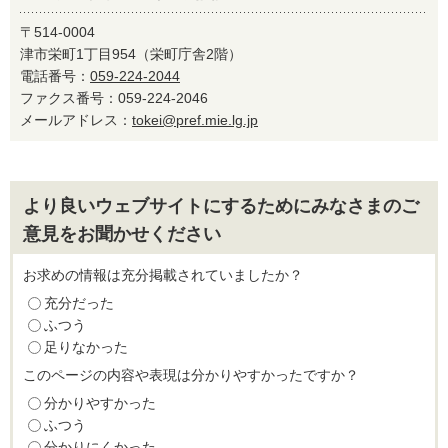
〒514-0004
津市栄町1丁目954（栄町庁舎2階）
電話番号：
059-224-2044
ファクス番号：059-224-2046
メールアドレス：
tokei@pref.mie.lg.jp
より良いウェブサイトにするためにみなさまのご
意見をお聞かせください
お求めの情報は充分掲載されていましたか？
充分だった
ふつう
足りなかった
このページの内容や表現は分かりやすかったですか？
分かりやすかった
ふつう
分かりにくかった