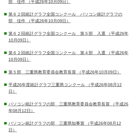
部 佳作
（平成26年10月09日）
第６２回統計グラフ全国コンクール パソコン統計グラフの
部 佳作
（平成26年10月09日）
第６２回統計グラフ全国コンクール 第５部 入選
（平成26年
10月09日）
第６２回統計グラフ全国コンクール 第４部 入選
（平成26年
10月09日）
第５部 三重県教育委員会教育長賞
（平成26年10月09日）
平成26年度統計グラフ三重県コンクール
（平成26年08月12
日）
パソコン統計グラフの部 三重県教育委員会教育長賞
（平成26
年08月12日）
パソコン統計グラフの部 三重県知事賞
（平成26年08月12
日）