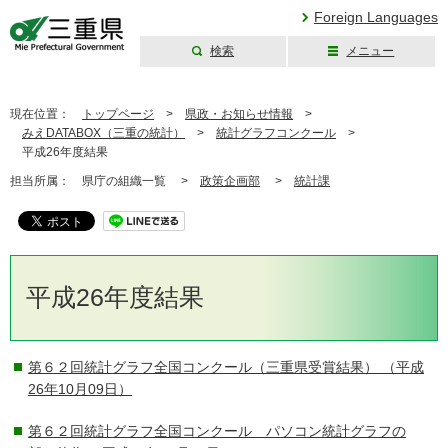
Foreign Languages
検索
メニュー
三重県公式ウェブ
サイト
現在位置：
トップページ
>
県政・お知らせ情報
>
みえDATABOX（三重の統計）
>
統計グラフコンクール
>
平成26年度結果
担当所属：
県庁の組織一覧 >
政策企画部
>
統計課
平成26年度結果
第６２回統計グラフ全国コンクール（三重県受賞結果）
（平成
26年10月09日）
第６２回統計グラフ全国コンクール パソコン統計グラフの