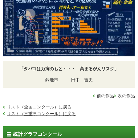
「タバコは万病のもと・・・ 高まるがんリスク」
鈴鹿市 田中 吉夫
前の作品
次の作品
リスト（全国コンクール）に戻る
リスト（三重県コンクール）に戻る
統計グラフコンクール