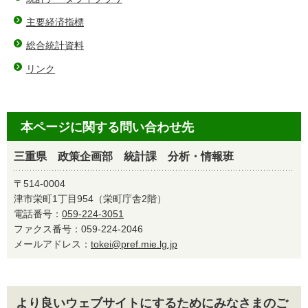
主要経済指標
総合統計資料
リンク
本ページに関する問い合わせ先
三重県 政策企画部 統計課 分析・情報班
〒514-0004
津市栄町1丁目954（栄町庁舎2階）
電話番号：
059-224-3051
ファクス番号：059-224-2046
メールアドレス：
tokei@pref.mie.lg.jp
より良いウェブサイトにするためにみなさまのご