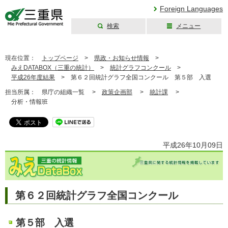
Foreign Languages
検索
メニュー
三重県公式ウェブ
サイト
現在位置：
トップページ
>
県政・お知らせ情報
>
みえDATABOX（三重の統計）
>
統計グラフコンクール
>
平成26年度結果
>
第６２回統計グラフ全国コンクール 第５部 入選
担当所属：
県庁の組織一覧 >
政策企画部
>
統計課
>
分析・情報班
平成26年10月09日
第６２回統計グラフ全国コンクール
第５部 入選