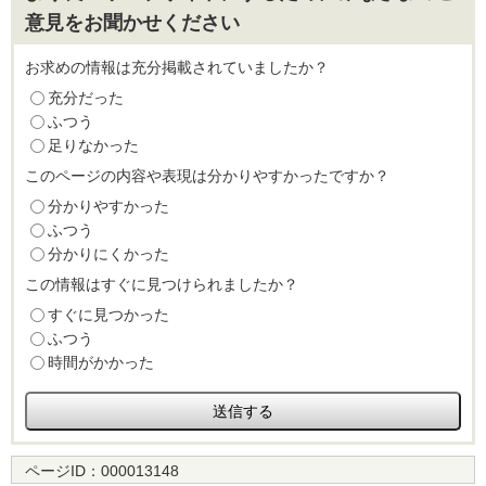
意見をお聞かせください
お求めの情報は充分掲載されていましたか？
充分だった
ふつう
足りなかった
このページの内容や表現は分かりやすかったですか？
分かりやすかった
ふつう
分かりにくかった
この情報はすぐに見つけられましたか？
すぐに見つかった
ふつう
時間がかかった
ページID：
000013148