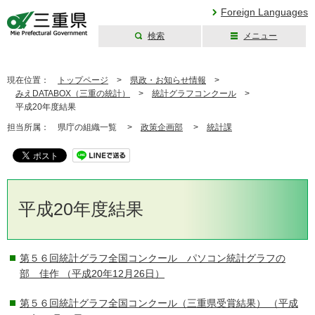
Foreign Languages
検索
メニュー
三重県公式ウェブ
サイト
現在位置：
トップページ
>
県政・お知らせ情報
>
みえDATABOX（三重の統計）
>
統計グラフコンクール
>
平成20年度結果
担当所属：
県庁の組織一覧 >
政策企画部
>
統計課
平成20年度結果
第５６回統計グラフ全国コンクール パソコン統計グラフの
部 佳作
（平成20年12月26日）
第５６回統計グラフ全国コンクール（三重県受賞結果）
（平成