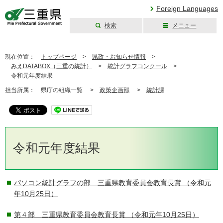
Foreign Languages
検索
メニュー
三重県公式ウェブ
サイト
現在位置：
トップページ
>
県政・お知らせ情報
>
みえDATABOX（三重の統計）
>
統計グラフコンクール
>
令和元年度結果
担当所属：
県庁の組織一覧 >
政策企画部
>
統計課
令和元年度結果
パソコン統計グラフの部 三重県教育委員会教育長賞
（令和元
年10月25日）
第４部 三重県教育委員会教育長賞
（令和元年10月25日）