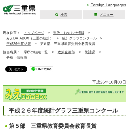
Foreign Languages
検索
メニュー
三重県公式ウェブ
サイト
現在位置：
トップページ
>
県政・お知らせ情報
>
みえDATABOX（三重の統計）
>
統計グラフコンクール
>
平成26年度結果
>
第５部 三重県教育委員会教育長賞
担当所属：
県庁の組織一覧 >
政策企画部
>
統計課
>
分析・情報班
平成26年10月09日
平成２６年度統計グラフ三重県コンクール
第５部 三重県教育委員会教育長賞