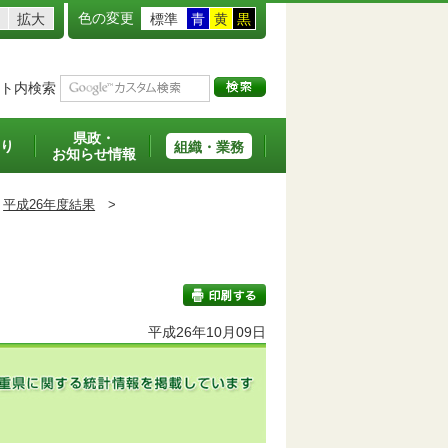
色の変更
拡大
標準
青
黄
黒
ト内検索
県政・
り
組織・業務
お知らせ情報
平成26年度結果
>
平成26年10月09日
印刷する