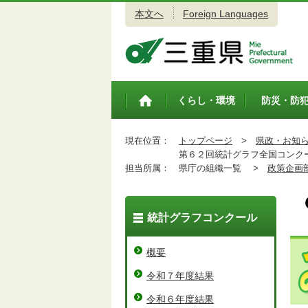
本文へ
Foreign Languages
三重県公式ウェブサイト
くらし・環境
防災・防
トップペ
ージ
現在位置：
トップページ
>
県政・お知
第６２回統計グラフ全国コンク
担当所属：
県庁の組織一覧 >
政策企画
統計グラフコンクール
概要
令和７年度結果
令和６年度結果