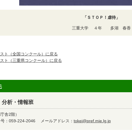
「ＳＴＯＰ！虐待」
三重大学 ４年 多湖 春香
スト（全国コンクール）に戻る
スト（三重県コンクール）に戻る
先
 分析・情報班
町庁舎2階）
：059-224-2046
メールアドレス：
tokei@pref.mie.lg.jp