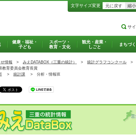
文字サイズ変更
元に戻す
縮小
サイ
健康・福祉・
スポーツ・
観光・産業・
犯
まちづく
子ども
教育・文化
しごと
らせ情報
>
みえDATABOX（三重の統計）
>
統計グラフコンクール
>
県教育委員会教育長賞
部
>
統計課
>
分析・情報班