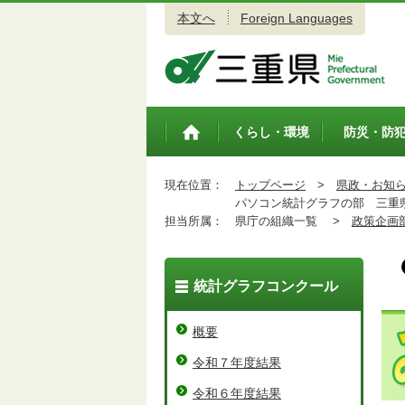
本文へ
Foreign Languages
三重県公式ウェブサイト
くらし・環境
防災・防
トップペ
ージ
現在位置：
トップページ
>
県政・お知
パソコン統計グラフの部 三重
担当所属：
県庁の組織一覧 >
政策企画
統計グラフコンクール
概要
令和７年度結果
令和６年度結果