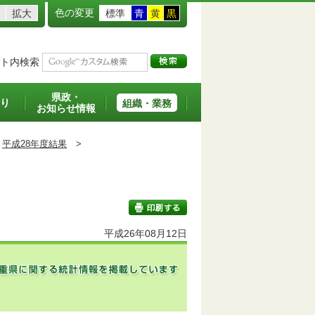
色の変更
拡大
標準
青
黄
黒
ト内検索
県政・
り
組織・業務
お知らせ情報
平成28年度結果
>
平成26年08月12日
印刷する