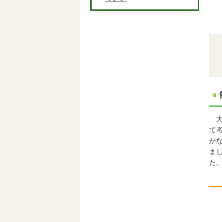
大
て
か
ま
た