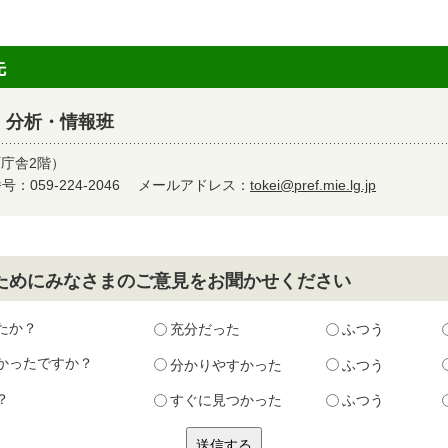
先
 分析・情報班
町庁舎2階）
：059-224-2046
メールアドレス：
tokei@pref.mie.lg.jp
ためにみなさまのご意見をお聞かせください
たか？
充分だった
ふつう
かったですか？
分かりやすかった
ふつう
？
すぐに見つかった
ふつう