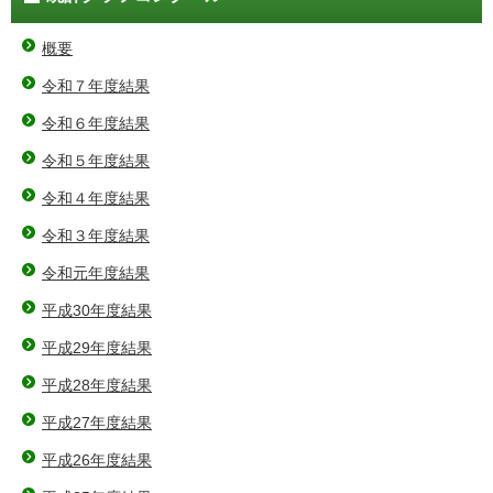
概要
令和７年度結果
令和６年度結果
令和５年度結果
令和４年度結果
令和３年度結果
令和元年度結果
平成30年度結果
平成29年度結果
平成28年度結果
平成27年度結果
平成26年度結果