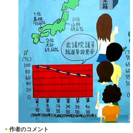
作者のコメント