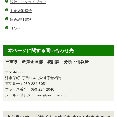
統計データライブラリ
主要経済指標
総合統計資料
リンク
本ページに関する問い合わせ先
三重県 政策企画部 統計課 分析・情報班
〒514-0004
津市栄町1丁目954（栄町庁舎2階）
電話番号：
059-224-3051
ファクス番号：059-224-2046
メールアドレス：
tokei@pref.mie.lg.jp