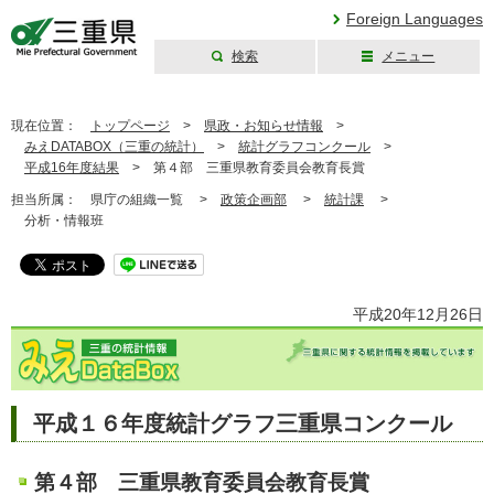
Foreign Languages
検索
メニュー
三重県公式ウェブ
サイト
現在位置：
トップページ
>
県政・お知らせ情報
>
みえDATABOX（三重の統計）
>
統計グラフコンクール
>
平成16年度結果
>
第４部 三重県教育委員会教育長賞
担当所属：
県庁の組織一覧 >
政策企画部
>
統計課
>
分析・情報班
平成20年12月26日
平成１６年度統計グラフ三重県コンクール
第４部 三重県教育委員会教育長賞