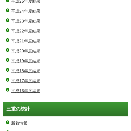
平成25年度結果
平成24年度結果
平成23年度結果
平成22年度結果
平成21年度結果
平成20年度結果
平成19年度結果
平成18年度結果
平成17年度結果
平成16年度結果
三重の統計
新着情報