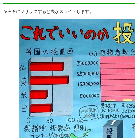
※左右にフリックすると表がスライドします。