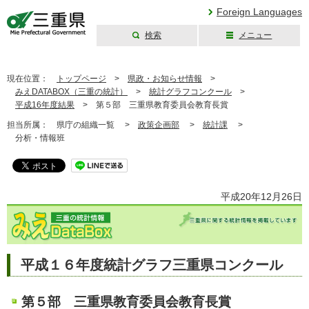
Foreign Languages
検索
メニュー
三重県公式ウェブ
サイト
現在位置：
トップページ
>
県政・お知らせ情報
>
みえDATABOX（三重の統計）
>
統計グラフコンクール
>
平成16年度結果
>
第５部 三重県教育委員会教育長賞
担当所属：
県庁の組織一覧 >
政策企画部
>
統計課
>
分析・情報班
平成20年12月26日
平成１６年度統計グラフ三重県コンクール
第５部 三重県教育委員会教育長賞