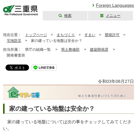
Foreign Languages
検索
メニュー
三重県公式ウェブ
サイト
現在位置：
トップページ
>
まちづくり
>
すまい
>
開発許可
>
宅地防災
>
家の建っている地盤は安全か？
担当所属：
県庁の組織一覧 >
県土整備部
>
建築開発課
>
開発審査班
令和03年08月27日
家の建っている地盤は安全か？
家の建っている地盤については次の事をチェックしてみてくださ
い。