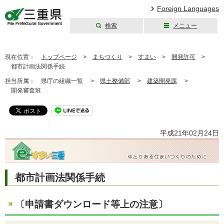
Foreign Languages
検索
メニュー
三重県公式ウェブ
サイト
現在位置：
トップページ
>
まちづくり
>
すまい
>
開発許可
>
都市計画法関係手続
担当所属：
県庁の組織一覧 >
県土整備部
>
建築開発課
>
開発審査班
平成21年02月24日
都市計画法関係手続
〔申請書ダウンロード等上の注意〕