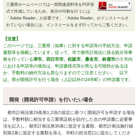
三重県ホームページでは一部関連資料等をPDF形
式で作成しているため、表示や印刷を行うには
「Adobe Reader」が必要です。「Adobe Reader」がインストールさ
れていない場合には、インストールをまず行ってからご覧ください。
【注意】
このページでは、三重県（知事）に対する申請等の手続方法、申請
書類等を掲載しています。従って、市で都市計画法に係る処分等事
務を行っている
津市、四日市市、松阪市、桑名市、鈴鹿市
の５市内
における申請等の場合は、申請書様式等が異なる可能性があるほ
か、手数料の納付方法も異なりますのでご注意ください。 以下
は、県が開発許可を行う場合（上記以外の24市町）の申請書です。
開発（開発許可申請）を行いたい場合
都市計画法第29条第1,2項の規定に基づく開発許可を申請する場合
は、手数料額に相当する三重県証紙を貼付した次の申請書に必要事
項を記入し、都市計画法第30条に規定する書類、都市計画法施行細
則第2条に規定する書類を添え、市町の担当窓口に提出してくださ