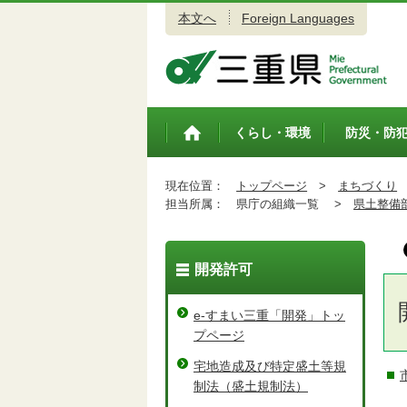
本文へ
Foreign Languages
三重県公式ウェブサイト
くらし・環境
防災・防
トップペ
ージ
現在位置：
トップページ
>
まちづくり
担当所属：
県庁の組織一覧 >
県土整備
開発許可
e-すまい三重「開発」トッ
プページ
宅地造成及び特定盛土等規
制法（盛土規制法）