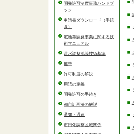
開発許可制度事務ハンドブ
ック
申請書ダウンロード（手続
き）
宅地等開発事業に関する技
術マニュアル
洪水調整池等技術基準
擁壁
許可制度の解説
用語の定義
開発許可の手続き
都市計画法の解説
通知・通達
市街化調整区域関係