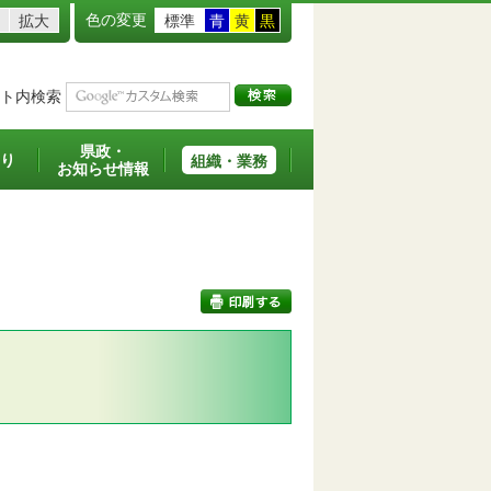
色の変更
拡大
標準
青
黄
黒
ト内検索
県政・
り
組織・業務
お知らせ情報
印刷する