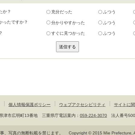
たか？
充分だった
ふつう
かったですか？
分かりやすかった
ふつう
？
すぐに見つかった
ふつう
個人情報保護ポリシー
ウェブアクセシビリティ
サイトに関
 三重県津市広明町13番地 三重県庁電話案内：
059-224-3070
法人番号50000
記事、写真の無断転載を禁じます。
Copyright © 2015 Mie Prefecture, Al