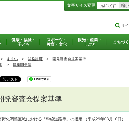
文字サイズ変更
元に戻す
縮小
サイ
健康・福祉・
スポーツ・
観光・産業・
犯
まちづく
子ども
教育・文化
しごと
>
すまい
>
開発許可
>
開発審査会提案基準
部
>
建築開発課
開発審査会提案基準
市街化調整区域における「幹線道路等」の指定
（平成29年03月16日）