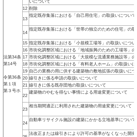
いについて
12
削除
指定既存集落における「自己用住宅」の取扱いについて
13
指定既存集落における「世帯の独立のための住宅」の取
14
15
指定既存集落における「小規模工場等」の取扱いについ
16
市街化調整区域における「地域振興のための工場等」の
法第34条
17
市街化調整区域における「大規模な流通業務施設等」の
第14号
18
市街化調整区域における「有料老人ホーム」の取扱いに
19
自己の業務の用に供する建築物の敷地拡張の取扱いにつ
令第36条
20
線引きに係る申請の取扱いについて
第１項
21
線引きに係る既存団地の取扱いについて
第３号ホ
建築物のやむを得ない事情による用途変更について
22
相当期間適正に利用された建築物の用途変更について
23
自動車リサイクル施設の建築にかかる立地基準について
24
法改正または線引きにより許可の基準がなくなった開発
25