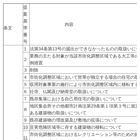
提
案
基
内容
条文
準
番
号
１
法第34条第13号の届出ができなかったものの取扱いに
業務の主たる対象が当該市街化調整区域である大工等の
２
例措置
３
削除
４
市街化調整区域において世帯が独立する場合の住宅の取
５
収用対象事業の施行により市街化調整区域内に移転する
６
社寺、仏閣及び納骨堂の取扱いについて
７
既存集落における自己用住宅の取扱いについて
地区集会所その他都市計画法第29条第１項第３号に規
８
ある建築物の取扱いについて
９
既存建築物の増改築及び敷地の拡張について
10
災害危険区域等に存する建築物の移転について
市街化調整区域におけるレクリエーション等のための施
11