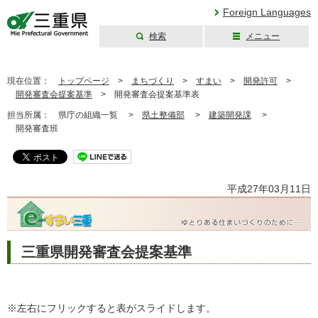
Foreign Languages
検索
メニュー
三重県公式ウェブ
サイト
現在位置：
トップページ
>
まちづくり
>
すまい
>
開発許可
>
開発審査会提案基準
>
開発審査会提案基準表
担当所属：
県庁の組織一覧 >
県土整備部
>
建築開発課
>
開発審査班
平成27年03月11日
三重県開発審査会提案基準
※左右にフリックすると表がスライドします。