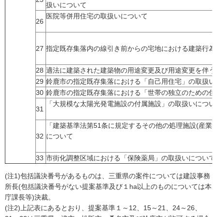
扱いについて
医院等併用住宅の取扱いについて
26
27
指定既存集落内の線引き前からの宅地における建築行為
28
適法に建築された建築物の用途変更及び用途変更を伴う
29
鈴鹿市の指定既存集落における「自己用住宅」の取扱い
30
鈴鹿市の指定既存集落における「世帯の独立のための住
「大規模な太陽光発電施設の付属施設」の取扱いについ
31
「建築基準法第51条に規定するその他の処理施設(産業
32
について
33
市街化調整区域における「保険薬局」の取扱いについて
(注1)包括議決番号があるものは、三重県の案件については建設事務
所長(包括議決番号がない提案基準及び１ha以上のものについては本
庁課長等)決裁。
(注2)上記表にあるとおり、提案基準１～12、15～21、24～26、