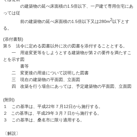
の建築物の延べ床面積の1.5倍以下、一戸建て専用住宅にあ
っては従
2
前の建築物の延べ床面積の1.5倍以下又は280m
以下とす
る。
(添付書類)
第５ 法令に定める図書以外に次の図書を添付することとする。
一 用途変更等をしようとする建築物が第２の要件を満たすこ
とを示す図
書等
二 変更後の用途について説明した図書
三 現在の建築物の平面図、立面図
四 改築を行う場合にあっては、予定建築物の平面図、立面図
(附則)
１ この基準は、平成22年７月12日から施行する。
２ この基準は、平成29年３月７日から施行する。
３ この基準は、桑名市に限り適用する。
〔解説〕