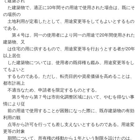
て建築され
た建築物で、適正に10年間その用途で使用された場合は、既にそ
の場所の
土地利用が定着したとして、用途変更等をしてもよいとするもの
である。
第４号は、同一の使用者により同一の用途で20年間使用された
建築物、又
は住宅の用に供するもので、用途変更等を行おうとする者が20年
以上居住
した建築物については、使用者の既得権も鑑み、用途変更等をし
てもよいと
するものである。ただし、転売目的や資産価値を高めることは、
都市計画上
不適当なため、申請者を限定するものとする。
第５号から第７号は市街化調整区域において、やむを得ない事
情により従
前の用途で使用することが困難になった際に、既存建築物の有効
利用の観
点等から許可を行っても差し支えないとするものである。用途変
更等の対象
期間について、所有権の移動から１年という制限を設けたのは、