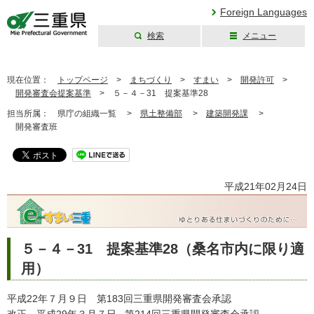
Foreign Languages
検索
メニュー
三重県公式ウェブ
サイト
現在位置：
トップページ
>
まちづくり
>
すまい
>
開発許可
>
開発審査会提案基準
>
５－４－31 提案基準28
担当所属：
県庁の組織一覧 >
県土整備部
>
建築開発課
>
開発審査班
平成21年02月24日
５－４－31 提案基準28（桑名市内に限り適
用）
平成22年７月９日 第183回三重県開発審査会承認