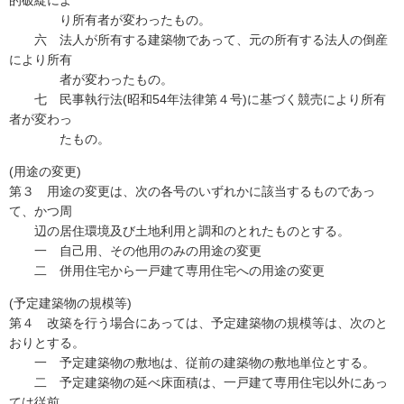
的破綻によ
り所有者が変わったもの。
六 法人が所有する建築物であって、元の所有する法人の倒産
により所有
者が変わったもの。
七 民事執行法(昭和54年法律第４号)に基づく競売により所有
者が変わっ
たもの。
(用途の変更)
第３ 用途の変更は、次の各号のいずれかに該当するものであっ
て、かつ周
辺の居住環境及び土地利用と調和のとれたものとする。
一 自己用、その他用のみの用途の変更
二 併用住宅から一戸建て専用住宅への用途の変更
(予定建築物の規模等)
第４ 改築を行う場合にあっては、予定建築物の規模等は、次のと
おりとする。
一 予定建築物の敷地は、従前の建築物の敷地単位とする。
二 予定建築物の延べ床面積は、一戸建て専用住宅以外にあっ
ては従前