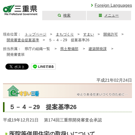
Foreign Languages
検索
メニュー
三重県公式ウェブ
サイト
現在位置：
トップページ
>
まちづくり
>
すまい
>
開発許可
>
開発審査会提案基準
>
５－４－29 提案基準26
担当所属：
県庁の組織一覧 >
県土整備部
>
建築開発課
>
開発審査班
平成21年02月24日
５－４－29 提案基準26
平成19年12月21日 第174回三重県開発審査会承認
医院等併用住宅の取扱いについて