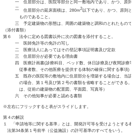
一
住居部分は、医院等部分と同一敷地内であり、かつ、原則
二
2
住居部分の延床面積は、280m
以下であり、かつ、原則と
ものであること。
三
予定建築物の形態は、周囲の建築物と調和のとれたもので
（添付書類）
第６
法令に定める図書以外に次の図書を添付すること。
一
医師免許等の免許の写し
二
医療法人にあってはその登記事項証明書及び定款
三
住居部分が必要である理由書
四
医療計画書(診療科目、ベッド数、休日診療及び夜間診療等
従事者数、その他医療を提供する体制の確保に関する事項)
五
既存の医院等の敷地内に住居部分を増築する場合は、当該
の場合、第１号及び第２号の書類を省略することができる。
は、従前の建築物の配置図、平面図、写真等）
六
その他知事が必要と認める書類
※左右にフリックすると表がスライドします。
第４の解説
１
「申請地等に関する基準」とは、開発許可等を受けようとする者
法第34条第１号前半（公益施設）の許可基準のすべてをいう。