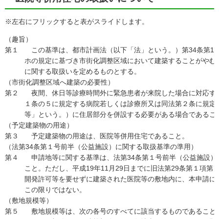
※左右にフリックすると表がスライドします。
（趣旨）
第１
この基準は、都市計画法（以下「法」という。）第34条第14
ホの規定に基づき市街化調整区域において建築することがやむ
に関する取扱いを定めるものとする。
（市街化調整区域へ建築の必要性）
第２
夜間、休日等診療時間外に緊急患者が来院した場合に対応する医
１条の５に規定する病院若しくは診療所又は同法第２条に規定
等」という。）に住居部分を併設する必要がある場合であるこ
（予定建築物の用途）
第３
予定建築物の用途は、医院等併用住宅であること。
（法第34条第１号前半（公益施設）に関する取扱基準の準用）
第４
申請地等に関する基準は、法第34条第１号前半（公益施設）
こと。ただし、平成19年11月29日までに旧法第29条第１項第
開発許可等を要せずに建築された医院等の敷地内に、本申請に
この限りではない。
（敷地規模等）
第５
敷地規模等は、次の各号のすべてに該当するものであること