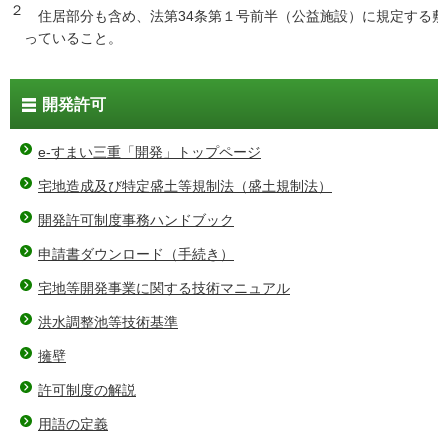
２
住居部分も含め、法第34条第１号前半（公益施設）に規定する敷地面
っていること。
開発許可
e-すまい三重「開発」トップページ
宅地造成及び特定盛土等規制法（盛土規制法）
開発許可制度事務ハンドブック
申請書ダウンロード（手続き）
宅地等開発事業に関する技術マニュアル
洪水調整池等技術基準
擁壁
許可制度の解説
用語の定義