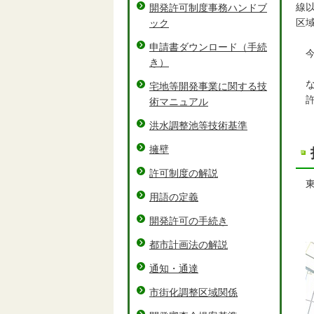
線
開発許可制度事務ハンドブ
区
ック
申請書ダウンロード（手続
今
き）
な
宅地等開発事業に関する技
許
術マニュアル
洪水調整池等技術基準
擁壁
許可制度の解説
東
用語の定義
開発許可の手続き
都市計画法の解説
通知・通達
市街化調整区域関係