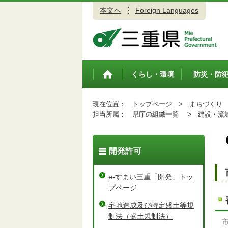
本文へ
Foreign Languages
三重県公式ウェブサイト
くらし・環境
防災・防
トップペ
ージ
現在位置：
トップページ
>
まちづくり
担当所属：
県庁の組織一覧 >
建設・流域
開発許可
e-すまい三重「開発」トッ
プページ
宅地造成及び特定盛土等規
制法（盛土規制法）
市