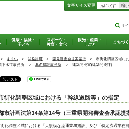
文字サイズ変更
元に戻す
縮小
サイ
健康・福祉・
スポーツ・
観光・産業・
犯
まちづく
子ども
教育・文化
しごと
>
すまい
>
開発許可
>
開発審査会提案基準
>
市街化調整区域にお
下水道事務所 >
桑名建設事務所
>
建築開発室(建築開発課)
市街化調整区域における「幹線道路等」の指定
都市計画法第34条第14号（三重県開発審査会承認提
街化調整区域における「大規模な流通業務施設」及び「特定流通業務施