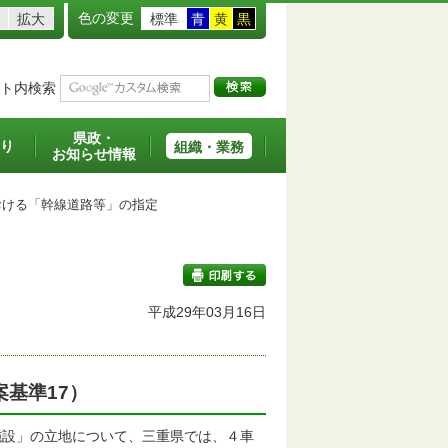
色の変更
拡大
標準
青
黄
黒
ト内検索
県政・
り
組織・業務
お知らせ情報
ける「幹線道路等」の指定
平成29年03月16日
印刷する
案基準17）
設」の立地について、三重県では、４車