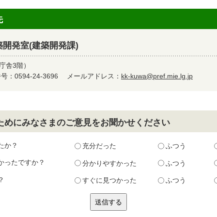
先
開発室(建築開発課)
名庁舎3階）
：0594-24-3696
メールアドレス：
kk-kuwa@pref.mie.lg.jp
ためにみなさまのご意見をお聞かせください
たか？
充分だった
ふつう
かったですか？
分かりやすかった
ふつう
？
すぐに見つかった
ふつう