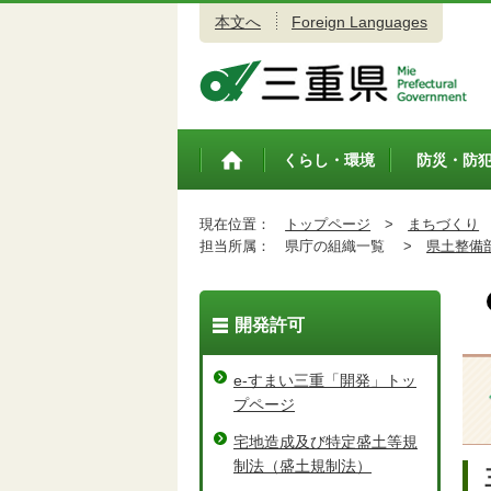
本文へ
Foreign Languages
三重県公式ウェブサイト
くらし・環境
防災・防
トップペ
ージ
現在位置：
トップページ
>
まちづくり
担当所属：
県庁の組織一覧 >
県土整備
開発許可
e-すまい三重「開発」トッ
プページ
宅地造成及び特定盛土等規
制法（盛土規制法）