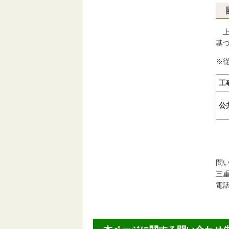
基
※
工
公
問
三
電話