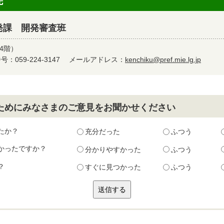
先
発課 開発審査班
4階）
：059-224-3147
メールアドレス：
kenchiku@pref.mie.lg.jp
ためにみなさまのご意見をお聞かせください
たか？
充分だった
ふつう
かったですか？
分かりやすかった
ふつう
？
すぐに見つかった
ふつう