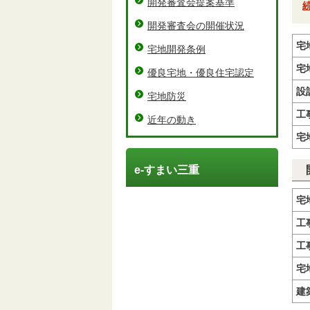
開発審査会提案基準
開発審査会の開催状況
宅
宅地開発条例
宅
優良宅地・優良住宅認定
設
宅地防災
工
近年の動き
宅
e-すまい三重
宅
工
工
宅
建