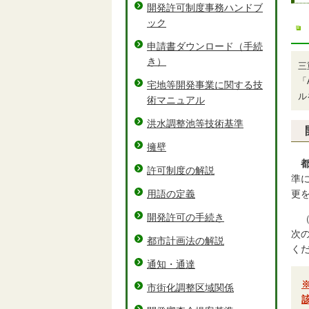
開発許可制度事務ハンドブ
ック
申請書ダウンロード（手続
き）
三
「
宅地等開発事業に関する技
ル
術マニュアル
洪水調整池等技術基準
擁壁
許可制度の解説
準
更
用語の定義
開発許可の手続き
次
都市計画法の解説
く
通知・通達
市街化調整区域関係