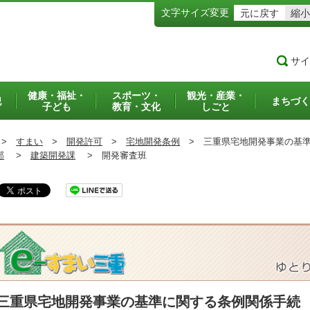
文字サイズ変更
元に戻す
縮小
サイ
健康・福祉・
スポーツ・
観光・産業・
犯
まちづく
子ども
教育・文化
しごと
>
すまい
>
開発許可
>
宅地開発条例
>
三重県宅地開発事業の基準
部
>
建築開発課
>
開発審査班
三重県宅地開発事業の基準に関する条例関係手続