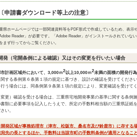
〔申請書ダウンロード等上の注意〕
重県ホームページでは一部関連資料等をPDF形式で作成しているため、表示
Adobe Reader」が必要です。「Adobe Reader」がインストールされて
をまず行ってからご覧ください。
開発（宅開条例による確認）又はその変更を行いたい場合
2
2
都市計画区域外において、3,000ｍ
以上10,000ｍ
未満の面積の開発行為
に関する条例第６条第１項の規定に基づき、設計の確認を受けてくださ
を行う場合には、同条例第９条第１項の規定により、変更確認を受けて
（変更）確認を受ける場合は、三重県宅地開発事業の基準に関する条例
の書類に必要事項を記入したうえで、所定の手数料相当額の三重県証紙
ださい。
※開発区域が事務処理市（津市、松阪市、桑名市及び鈴鹿市）に存する
該宛先の長とするほか、手数料は当該市町の手数料条例が適用となるこ