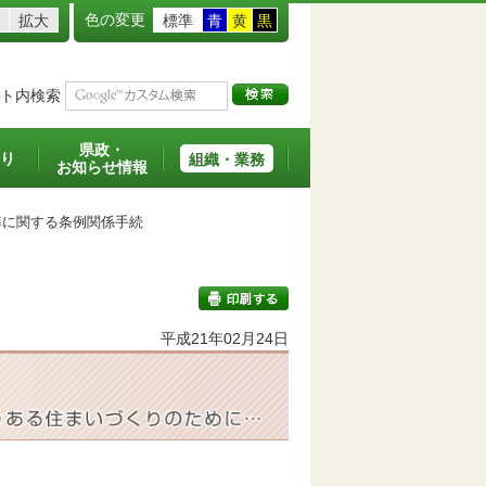
色の変更
拡大
標準
青
黄
黒
ト内検索
県政・
り
組織・業務
お知らせ情報
に関する条例関係手続
平成21年02月24日
印刷する