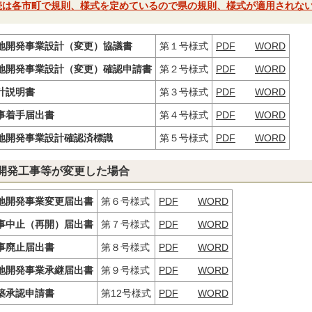
続は各市町で規則、様式を定めているので県の規則、様式が適用されな
地開発事業設計（変更）協議書
第１号様式
PDF
WORD
地開発事業設計（変更）確認申請書
第２号様式
PDF
WORD
計説明書
第３号様式
PDF
WORD
事着手届出書
第４号様式
PDF
WORD
地開発事業設計確認済標識
第５号様式
PDF
WORD
開発工事等が変更した場合
地開発事業変更届出書
第６号様式
PDF
WORD
事中止（再開）届出書
第７号様式
PDF
WORD
事廃止届出書
第８号様式
PDF
WORD
地開発事業承継届出書
第９号様式
PDF
WORD
築承認申請書
第12号様式
PDF
WORD