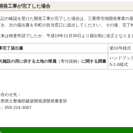
開発工事が完了した場合
上記の確認を受けた開発工事が完了した場合は、三重県宅地開発事業の
づき、次の届出書を市町の担当窓口に提出してください。 その後、完了
従来は検査申請でしたが、平成19年11月30日より届出制に改正となりま
事完了届出書
第10号様式
ハンドブッ
共施設の用に供する土地の帰属
（寄付採納）
に関する調書
5-1-8様式
い合わせ先：
重県県土整備部建築開発課開発審査班
：059-224-3087