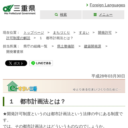
Foreign Languages
検索
メニュー
三重県公式ウェブ
サイト
現在位置：
トップページ
>
まちづくり
>
すまい
>
開発許可
>
許可制度の解説
>
１ 都市計画法とは？
担当所属：
県庁の組織一覧 >
県土整備部
>
建築開発課
>
開発審査班
平成28年03月30日
１ 都市計画法とは？
★開発許可制度というのは都市計画法という法律の中にある制度で
す。
では、その都市計画法とはどういうものなのでしょうか。