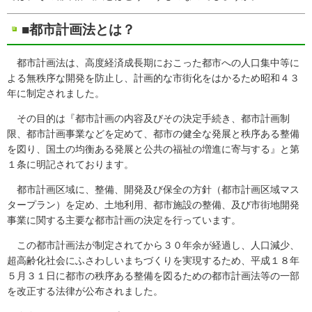
■都市計画法とは？
都市計画法は、高度経済成長期におこった都市への人口集中等に
よる無秩序な開発を防止し、計画的な市街化をはかるため昭和４３
年に制定されました。
その目的は『都市計画の内容及びその決定手続き、都市計画制
限、都市計画事業などを定めて、都市の健全な発展と秩序ある整備
を図り、国土の均衡ある発展と公共の福祉の増進に寄与する』と第
１条に明記されております。
都市計画区域に、整備、開発及び保全の方針（都市計画区域マス
タープラン）を定め、土地利用、都市施設の整備、及び市街地開発
事業に関する主要な都市計画の決定を行っています。
この都市計画法が制定されてから３０年余が経過し、人口減少、
超高齢化社会にふさわしいまちづくりを実現するため、平成１８年
５月３１日に都市の秩序ある整備を図るための都市計画法等の一部
を改正する法律が公布されました。