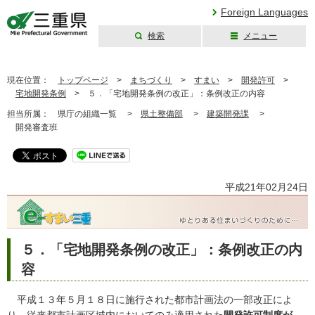
Foreign Languages
検索
メニュー
三重県公式ウェブ
サイト
現在位置：
トップページ
>
まちづくり
>
すまい
>
開発許可
>
宅地開発条例
>
５．「宅地開発条例の改正」：条例改正の内容
担当所属：
県庁の組織一覧 >
県土整備部
>
建築開発課
>
開発審査班
平成21年02月24日
５．「宅地開発条例の改正」：条例改正の内
容
平成１３年５月１８日に施行された都市計画法の一部改正によ