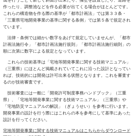
成を行うことで新しく斜面が出来たり、擁壁を設置したり、道路を
作ったり、調整池などを作る必要が出てくる場合がほとんどです。
これらの構造物を作る際の基準が「都市計画法」では第３３条・
「三重県宅地開発事業の基準に関する条例」では第５条で規定され
ています。
法律・条例では細かい数字をあげて規定していませんが、「都市
計画法施行令」「都市計画法施行規則」「都市計画法施行細則」の
順に次第に数字による規定となっています。
これらの技術基準は「宅地等開発事業に関する技術マニュアル」
（三重県）にほとんど掲載されていてこれに沿った設計となってい
れば、技術的には開発は許可出来る状態となります。これを審査す
るのが技術審査です。
技術審査には一般に「開発許可制度事務ハンドブック」（三重
県）、「宅地等開発事業に関する技術マニュアル」（三重県）や
「宅地防災マニュアルの解説」（ぎょうせい）を参考に行います。
開発事業の設計を行う際にはこれらの本を参考にして基準にあった
設計を行ってください。
宅地等開発事業に関する技術マニュアルはこちらからダウンロード