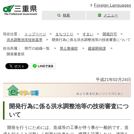
Foreign Languages
検索
メニュー
三重県公式ウェブ
サイト
現在位置：
トップページ
>
まちづくり
>
すまい
>
開発許可
>
洪水調整池等技術基準
>
開発行為に係る洪水調整池等の技術審査について
担当所属：
県庁の組織一覧 >
県土整備部
>
建築開発課
>
開発審査班
平成21年02月24日
開発行為に係る洪水調整池等の技術審査につ
いて
開発を行うにためには、造成等の工事が伴う事が一般的です。造