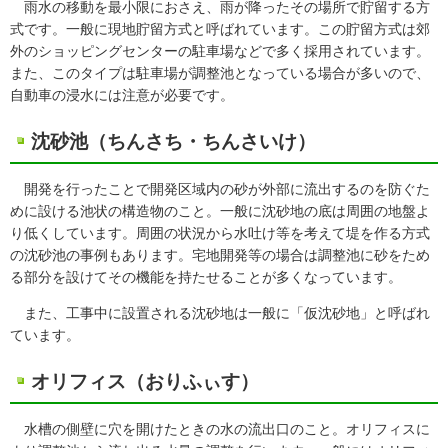
雨水の移動を最小限におさえ、雨が降ったその場所で貯留する方
式です。一般に現地貯留方式と呼ばれています。この貯留方式は郊
外のショッピングセンターの駐車場などで多く採用されています。
また、このタイプは駐車場が調整池となっている場合が多いので、
自動車の浸水には注意が必要です。
沈砂池（ちんさち・ちんさいけ）
開発を行ったことで開発区域内の砂が外部に流出するのを防ぐた
めに設ける池状の構造物のこと。一般に沈砂地の底は周囲の地盤よ
り低くしています。周囲の状況から水吐け等を考えて堤を作る方式
の沈砂池の事例もあります。宅地開発等の場合は調整池に砂をため
る部分を設けてその機能を持たせることが多くなっています。
また、工事中に設置される沈砂地は一般に「仮沈砂地」と呼ばれ
ています。
オリフィス（おりふぃす）
水槽の側壁に穴を開けたときの水の流出口のこと。オリフィスに