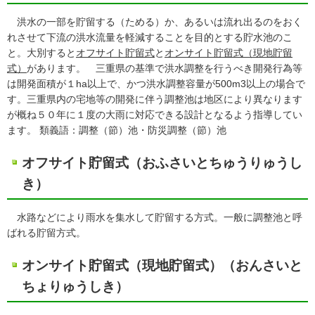
洪水の一部を貯留する（ためる）か、あるいは流れ出るのをおく
れさせて下流の洪水流量を軽減することを目的とする貯水池のこ
と。大別すると
オフサイト貯留式
と
オンサイト貯留式（現地貯留
式）
があります。 三重県の基準で洪水調整を行うべき開発行為等
は開発面積が１ha以上で、かつ洪水調整容量が500m3以上の場合で
す。三重県内の宅地等の開発に伴う調整池は地区により異なります
が概ね５０年に１度の大雨に対応できる設計となるよう指導してい
ます。 類義語：調整（節）池・防災調整（節）池
オフサイト貯留式（おふさいとちゅうりゅうし
き）
水路などにより雨水を集水して貯留する方式。一般に調整池と呼
ばれる貯留方式。
オンサイト貯留式（現地貯留式）（おんさいと
ちょりゅうしき）