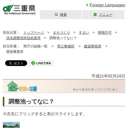
Foreign Languages
検索
メニュー
三重県公式ウェブ
サイト
現在位置：
トップページ
>
まちづくり
>
すまい
>
開発許可
>
洪水調整池等技術基準
>
調整池ってなに？
担当所属：
県庁の組織一覧 >
県土整備部
>
建築開発課
>
開発審査班
平成21年02月24日
調整池ってなに？
※左右にフリックすると表がスライドします。