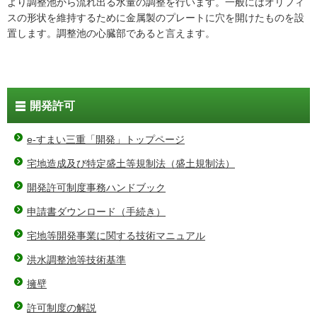
より調整池から流れ出る水量の調整を行います。一般にはオリフィ
スの形状を維持するために金属製のプレートに穴を開けたものを設
置します。調整池の心臓部であると言えます。
開発許可
e-すまい三重「開発」トップページ
宅地造成及び特定盛土等規制法（盛土規制法）
開発許可制度事務ハンドブック
申請書ダウンロード（手続き）
宅地等開発事業に関する技術マニュアル
洪水調整池等技術基準
擁壁
許可制度の解説