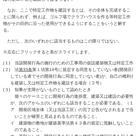
なお、ここで特定工作物を建設するとは、その全体を完成するこ
とに限られず、例えば、ゴルフ場でクラブハウスを作る等特定工作
物がその目的に沿った使用ができるようにすることをいうと解す
る。
ただし、次のいずれかに該当するものはこの限りではない。
※左右にフリックすると表がスライドします。
(１)
当該開発行為の施行のための工事用の仮設建築物又は特定工作
(２)
法
第33条
第１項第14号に規定する同意をしていない者(開発区
している者でその開発行為に同意していない者)が、自己の権利
を建築し又は特定工作物を建設する場合（２号）
(３)
知事が支障がないものとして認めたとき
個々のケースごとに開発行為の進捗度、建築又は建設の必要性
が、次のアからエのいずれにも該当することが必要である。（１
ア
開発区域全体（又は当該工区）の完了公告がなされるまで当
いことが確実と見込まれるものであること。
イ
建築物の敷地が建築基準法第４３条の規定に抵触しないこと
のであること。