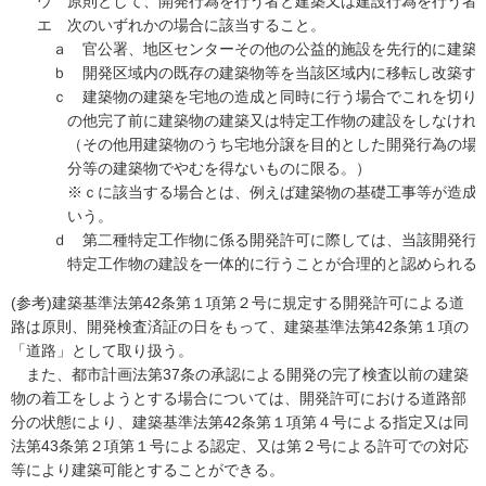
ウ
原則として、開発行為を行う者と建築又は建設行為を行う者
エ
次のいずれかの場合に該当すること。
ａ
官公署、地区センターその他の公益的施設を先行的に建築
ｂ
開発区域内の既存の建築物等を当該区域内に移転し改築す
ｃ
建築物の建築を宅地の造成と同時に行う場合でこれを切り
の他完了前に建築物の建築又は特定工作物の建設をしなけれ
（その他用建築物のうち宅地分譲を目的とした開発行為の場
分等の建築物でやむを得ないものに限る。）
※ｃに該当する場合とは、例えば建築物の基礎工事等が造成
いう。
ｄ
第二種特定工作物に係る開発許可に際しては、当該開発行
特定工作物の建設を一体的に行うことが合理的と認められる
(参考)建築基準法第42条第１項第２号に規定する開発許可による道
路は原則、開発検査済証の日をもって、建築基準法第42条第１項の
「道路」として取り扱う。
また、都市計画法第37条の承認による開発の完了検査以前の建築
物の着工をしようとする場合については、開発許可における道路部
分の状態により、建築基準法第42条第１項第４号による指定又は同
法第43条第２項第１号による認定、又は第２号による許可での対応
等により建築可能とすることができる。