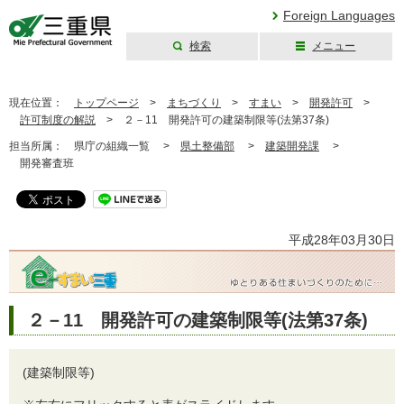
Foreign Languages
検索
メニュー
三重県公式ウェブ
サイト
現在位置：
トップページ
>
まちづくり
>
すまい
>
開発許可
>
許可制度の解説
>
２－11 開発許可の建築制限等(法第37条)
担当所属：
県庁の組織一覧 >
県土整備部
>
建築開発課
>
開発審査班
平成28年03月30日
２－11 開発許可の建築制限等(法第37条)
(建築制限等)