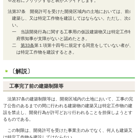
※左右にフリックすると表がスライドします。
法
第37条 開発許可を受けた開発区域内の土地においては、前条
建築し、又は特定工作物を建設してはならない。ただし、次の各
い。
一
当該開発行為に関する工事用の仮設建築物又は特定工作物を
府県知事が支障がないと認めたとき。
二
第33条
第１項第十四号に規定する同意をしていない者が、そ
は特定工作物を建設するとき。
〔解説〕
工事完了前の建築制限等
法第37条の建築制限等は、開発区域内の土地において、工事の完
了公告のあるまでの間に行われる建築物の建築又は特定工作物の建
設を禁止し、開発行為が許可どおり行われることを担保しようとす
るものである。
この制限は、開発許可を受けた事業主のみでなく、何人も建築又
は特定工作物を建設してはならない。