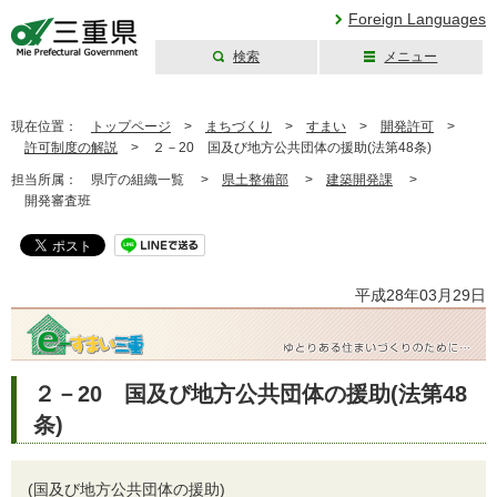
Foreign Languages
検索
メニュー
三重県公式ウェブ
サイト
現在位置：
トップページ
>
まちづくり
>
すまい
>
開発許可
>
許可制度の解説
>
２－20 国及び地方公共団体の援助(法第48条)
担当所属：
県庁の組織一覧 >
県土整備部
>
建築開発課
>
開発審査班
平成28年03月29日
２－20 国及び地方公共団体の援助(法第48
条)
(国及び地方公共団体の援助)