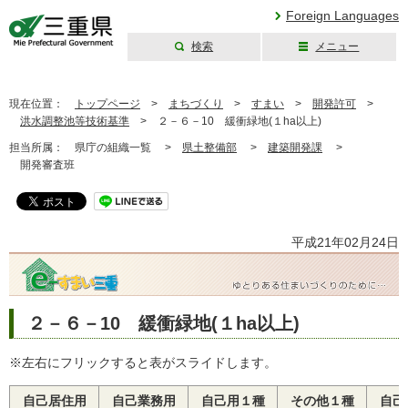
Foreign Languages
検索
メニュー
三重県公式ウェブ
サイト
現在位置：
トップページ
>
まちづくり
>
すまい
>
開発許可
>
洪水調整池等技術基準
>
２－６－10 緩衝緑地(１ha以上)
担当所属：
県庁の組織一覧 >
県土整備部
>
建築開発課
>
開発審査班
平成21年02月24日
２－６－10 緩衝緑地(１ha以上)
※左右にフリックすると表がスライドします。
自己居住用
自己業務用
自己用１種
その他１種
自己