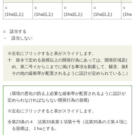
○
○
○
○
○
(1ha以上)
(1ha以上)
(1ha以上)
(1ha以上)
(1ha
○ 該当する
－ 該当しない
※左右にフリックすると表がスライドします。
十
政令で定める規模以上の開発行為にあっては、開発区域及びそ
め、第二号イからニまでに掲げる事項を勘案して、騒音、振動等
その他の緩衝帯が配置されるように設計が定められていること。
（環境の悪化の防止上必要な緩衝帯が配置されるように設計が
定められなければならない開発行為の規模)
※左右にフリックすると表がスライドします。
令
第23条の４ 法第33条第１項第十号（法第35条の２第４項に
る規模は、１haとする。