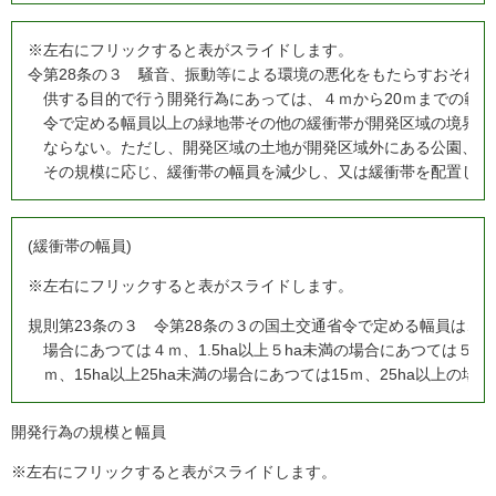
※左右にフリックすると表がスライドします。
令
第28条の３ 騒音、振動等による環境の悪化をもたらすおそれ
供する目的で行う開発行為にあっては、４ｍから20ｍまでの範
令で定める幅員以上の緑地帯その他の緩衝帯が開発区域の境界に
ならない。ただし、開発区域の土地が開発区域外にある公園、緑
その規模に応じ、緩衝帯の幅員を減少し、又は緩衝帯を配置しな
(緩衝帯の幅員)
※左右にフリックすると表がスライドします。
規
則第23条の３ 令第28条の３の国土交通省令で定める幅員は、開発
場合にあつては４ｍ、1.5ha以上５ha未満の場合にあつては５ｍ、
ｍ、15ha以上25ha未満の場合にあつては15ｍ、25ha以上の場
開発行為の規模と幅員
※左右にフリックすると表がスライドします。