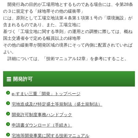
開発行為の目的が工場用地とするものである場合には、令第28条
の３に規定する「緑地帯その他の緩衝帯」
には、原則として工場立地法第４条第１項第１号の「環境施設」が
含まれるものであり、また、工場立地に
基づく「工場立地に関する準則」の運用との調整に際しては、概ね
国土交通省令で定める幅員以上の緑地帯
その他の緩衝帯が開発区域の境界にそって内側に配置されていれば
よい。
詳細については、「技術マニュアル12章」を参考にすること。
開発許可
e-すまい三重「開発」トップページ
宅地造成及び特定盛土等規制法（盛土規制法）
開発許可制度事務ハンドブック
申請書ダウンロード（手続き）
宅地等開発事業に関する技術マニュアル