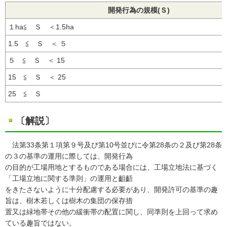
開発行為の規模(Ｓ)
１ha≦ Ｓ ＜1.5ha
1.5 ≦ Ｓ ＜ ５
５ ≦ Ｓ ＜ 15
15 ≦ Ｓ ＜ 25
25 ≦ Ｓ
〔解説〕
法第33条第１項第９号及び第10号並びに令第28条の２及び第28条
の３の基準の運用に際しては、開発行為
の目的が工場用地とするものである場合には、工場立地法に基づく
「工場立地に関する準則」の運用と齟齬
をきたさないように十分配慮する必要があり、開発許可の基準の趣
旨は、樹木若しくは樹木の集団の保存措
置又は緑地帯その他の緩衝帯の配置に関し、同準則を上回って求め
ている趣旨ではない。