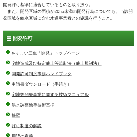
開発許可基準に適合しているものと取り扱う。
また、開発区域の面積が20ha未満の開発行為についても、当該開
発区域を給水区域に含む水道事業者との協議を行うこと。
開発許可
e-すまい三重「開発」トップページ
宅地造成及び特定盛土等規制法（盛土規制法）
開発許可制度事務ハンドブック
申請書ダウンロード（手続き）
宅地等開発事業に関する技術マニュアル
洪水調整池等技術基準
擁壁
許可制度の解説
用語の定義