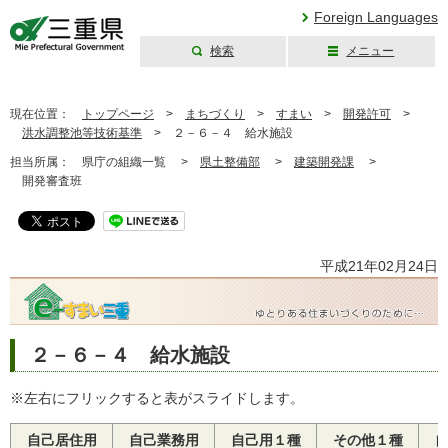
Foreign Languages
検索
メニュー
三重県公式ウェブ
サイト
現在位置：
トップページ
>
まちづくり
>
すまい
>
開発許可
>
洪水調整池等技術基準
>
２－６－４ 給水施設
担当所属：
県庁の組織一覧 >
県土整備部
>
建築開発課
>
開発審査班
平成21年02月24日
２－６－４ 給水施設
※左右にフリックすると表がスライドします。
自己居住用
自己業務用
自己用１種
その他１種