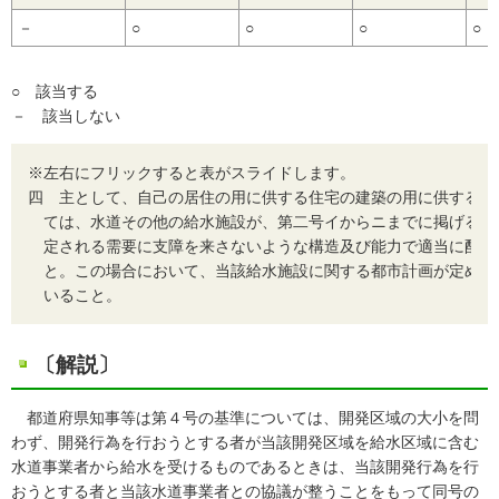
－
○
○
○
○
○ 該当する
－ 該当しない
※左右にフリックすると表がスライドします。
四
主として、自己の居住の用に供する住宅の建築の用に供する目
ては、水道その他の給水施設が、第二号イからニまでに掲げる事
定される需要に支障を来さないような構造及び能力で適当に配置
と。この場合において、当該給水施設に関する都市計画が定めら
いること。
〔解説〕
都道府県知事等は第４号の基準については、開発区域の大小を問
わず、開発行為を行おうとする者が当該開発区域を給水区域に含む
水道事業者から給水を受けるものであるときは、当該開発行為を行
おうとする者と当該水道事業者との協議が整うことをもって同号の