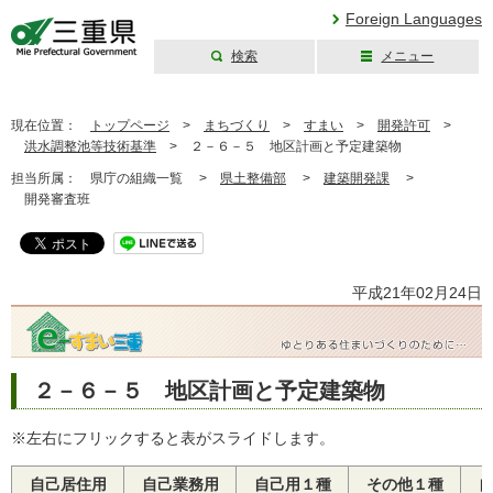
Foreign Languages
検索
メニュー
三重県公式ウェブ
サイト
現在位置：
トップページ
>
まちづくり
>
すまい
>
開発許可
>
洪水調整池等技術基準
>
２－６－５ 地区計画と予定建築物
担当所属：
県庁の組織一覧 >
県土整備部
>
建築開発課
>
開発審査班
平成21年02月24日
２－６－５ 地区計画と予定建築物
※左右にフリックすると表がスライドします。
自己居住用
自己業務用
自己用１種
その他１種