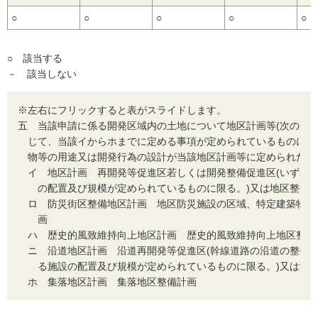
○
○
○
○
○
○ 該当する
－ 該当しない
※左右にフリックすると表がスライドします。
五
当該申請に係る開発区域内の土地について地区計画等(次のイ
じて、当該イからホまでに定める事項が定められているものに限
物等の用途又は開発行為の設計が当該地区計画等に定められた内
イ
地区計画 再開発等促進区若しくは開発整備促進区(いずれも
の配置及び規模が定められているものに限る。)又は地区整備
ロ
防災街区整備地区計画 地区防災施設の区域、特定建築物地
画
ハ
歴史的風致維持向上地区計画 歴史的風致維持向上地区整備
ニ
沿道地区計画 沿道再開発等促進区(幹線道路の沿道の整備
る施設の配置及び規模が定められているものに限る。)又は沿
ホ
集落地区計画 集落地区整備計画