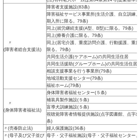
障害者支援施設(83条)
障害福祉サービス事業所(生活介護、自立訓練
期入所に限る。79条)
同上(就労継続支援(A型、B型)に限る。79条)
同上(療養介護に限る。79条)
〃
同上(居宅介護、重度訪問介護、行動援護、重
(障害者総合支援法)
限る。79条)
共同生活介護(ケアホーム)の共同生活住居
共同生活援助(グループホーム)の共同生活住居
相談支援事業を行う事業所(79条)
地域活動支援センター(79条)
福祉ホーム(79条)
身体障害者福祉センター(５条)
補装具製作施設(５条)
〃
盲導犬訓練施設(５条)
(身体障害者福祉法)
視聴覚障害者情報提供施設(点字図書館、点字出
条)
〃(売春防止法)
婦人保護施設(36条)
〃(母子及び父子並び
母子・父子福祉施設(母子・父子福祉センター