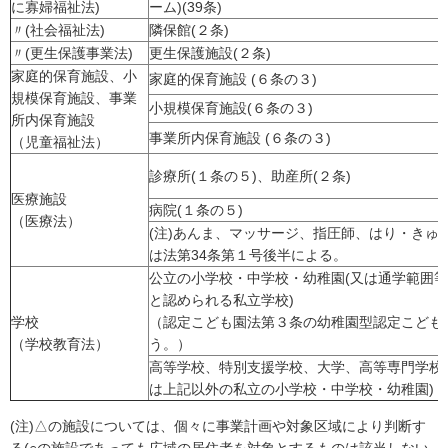
に寡婦福祉法)
ーム)(39条)
〃(社会福祉法)
隣保館(２条)
〃(更生保護事業法)
更生保護施設(２条)
家庭的保育施設、小
家庭的保育施設 (６条の３)
規模保育施設、事業
小規模保育施設(６条の３)
所内保育施設
事業所内保育施設 (６条の３)
（児童福祉法）
診療所(１条の５)、助産所(２条)
医療施設
病院(１条の５)
（医療法）
(注)あんま、マッサージ、指圧師、はり・きゅ
は法第34条第１号後半による。
公立の小学校・中学校・幼稚園(又は通学範囲
と認められる私立学校)
学校
（認定こども園法第３条の幼稚園型認定こども
（学校教育法）
う。）
高等学校、特別支援学校、大学、高等専門学校
は上記以外の私立の小学校・中学校・幼稚園)
(注)△の施設については、個々に事業計画や対象区域により判断す