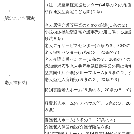
（注）児童家庭支援センター(44条の２)の附置
〃
幼保連携型認定こども園(２条)
(認定こども園法)
老人居宅介護等事業のための施設(５条の２)
小規模多機能型居宅介護事業の用に供する施設
険法８条)
老人デイサービスセンター(５条の３、20条の２
老人福祉センター(５条の３、20条の７)
老人介護支援センター(５条の３、20条の７の２
認知症対応型老人共同生活援助事業の用に供す
型共同生活介護(グループホーム)(５条の２、介
〃
老人短期入所施設(５条の３、20条の３)
(老人福祉法)
特別養護老人ホーム(５条の３、20条の５、介護
軽費老人ホーム(ケアハウス等。５条の３、20
８条)
養護老人ホーム(５条の３、20条の４)
介護老人保健施設(介護保険法８条)
(注)有料老人ホームは第34条第14号(提案基準1