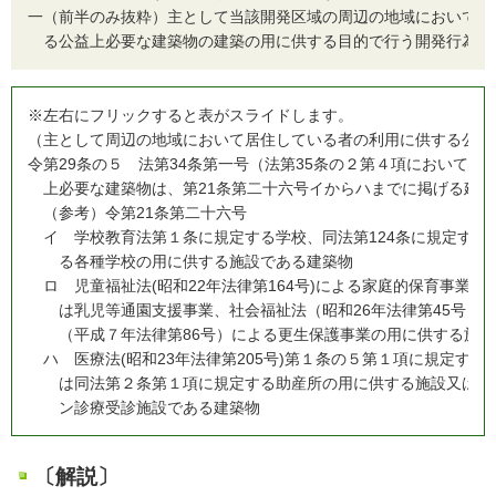
一
（前半のみ抜粋）主として当該開発区域の周辺の地域において居
る公益上必要な建築物の建築の用に供する目的で行う開発行為
※左右にフリックすると表がスライドします。
（主として周辺の地域において居住している者の利用に供する公益
令
第29条の５ 法第34条第一号（法第35条の２第４項において
上必要な建築物は、第21条第二十六号イからハまでに掲げる建
（参考）令第21条第二十六号
イ
学校教育法第１条に規定する学校、同法第124条に規定する専
る各種学校の用に供する施設である建築物
ロ
児童福祉法(昭和22年法律第164号)による家庭的保育事業
は乳児等通園支援事業、社会福祉法（昭和26年法律第45号）
（平成７年法律第86号）による更生保護事業の用に供する施
ハ
医療法(昭和23年法律第205号)第１条の５第１項に規定す
は同法第２条第１項に規定する助産所の用に供する施設又は同
ン診療受診施設である建築物
〔解説〕