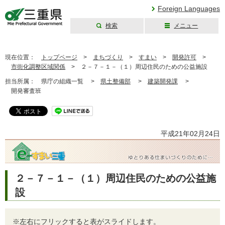
Foreign Languages
検索
メニュー
三重県公式ウェブ
サイト
現在位置：
トップページ
>
まちづくり
>
すまい
>
開発許可
>
市街化調整区域関係
>
２－７－１－（１）周辺住民のための公益施設
担当所属：
県庁の組織一覧 >
県土整備部
>
建築開発課
>
開発審査班
平成21年02月24日
２－７－１－（１）周辺住民のための公益施
設
※左右にフリックすると表がスライドします。