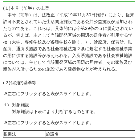
(１)本号（前半）の主旨
本号（前半）は、法改正（平成19年11月30日施行）により、従来
許可不要とされていた生活関連施設である公共公益施設が追加され
たものである。これらは、具体的には令第29条の５に規定されてい
るが、例えば、主として当該開発区域の周辺の居住者が利用する学
校（大学、専修学校及び各種学校を除く。）、診療所、保育所、助
産所、通所系施設である社会福祉法第２条に規定する社会福祉事業
の用に供する施設等が考えられる。入所系施設である社会福祉施設
については、主として当該開発区域の周辺の居住者、その家族及び
親族が入所するための施設である建築物などが考えられる。
(２)個別的基準等
※左右にフリックすると表がスライドします。
１)
対象施設
対象施設は下表により判断するものとする。
※左右にフリックすると表がスライドします。
根拠法
施設名