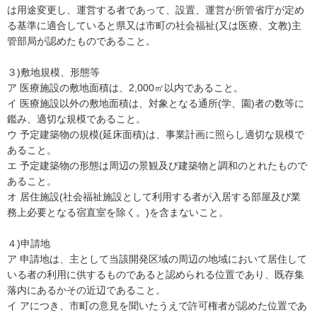
は用途変更し、運営する者であって、設置、運営が所管省庁が定め
る基準に適合していると県又は市町の社会福祉(又は医療、文教)主
管部局が認めたものであること。
３)敷地規模、形態等
ア 医療施設の敷地面積は、2,000㎡以内であること。
イ 医療施設以外の敷地面積は、対象となる通所(学、園)者の数等に
鑑み、適切な規模であること。
ウ 予定建築物の規模(延床面積)は、事業計画に照らし適切な規模で
あること。
エ 予定建築物の形態は周辺の景観及び建築物と調和のとれたもので
あること。
オ 居住施設(社会福祉施設として利用する者が入居する部屋及び業
務上必要となる宿直室を除く。)を含まないこと。
４)申請地
ア 申請地は、主として当該開発区域の周辺の地域において居住して
いる者の利用に供するものであると認められる位置であり、既存集
落内にあるかその近辺であること。
イ アにつき、市町の意見を聞いたうえで許可権者が認めた位置であ