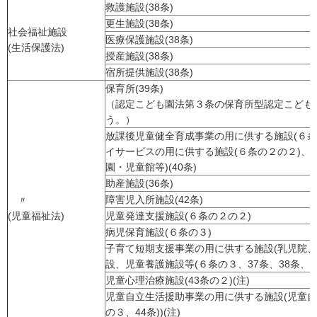
救護施設(38条)
更生施設(38条)
社会福祉施設
医療保護施設(38条)
(生活保護法)
授産施設(38条)
宿所提供施設(38条)
保育所(39条)
（認定こども園法第３条の保育所型認定こども
う。）
放課後児童健全育成事業の用に供する施設(６条
イサービスの用に供する施設(６条の２の２)、
園・児童館等)(40条)
助産施設(36条)
障害児入所施設(42条)
〃
(児童福祉法)
児童発達支援施設(６条の２の２)
病児保育施設(６条の３)
子育て短期支援事業の用に供する施設(乳児院
設、児童養護施設等(６条の３、37条、38条、41条
児童心理治療施設(43条の２)(注)
児童自立生活援助事業の用に供する施設(児童自
の３、44条))(注)