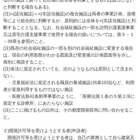
る(○の施設であっても広域の居住者を対象とするものは該当しない
と判断する場合もある)。
(注)○(該当施設)＋×(非該当施設)の複合施設は両者の事業計画、規模
等により総合的に判断するが、原則的には全体を×(非該当施設)と判
断することとなる。なお、社会福祉施設の一部を訪問介護看護事業
又は居宅介護支援事業で使用する場合の扱いについては、第５－１
－39章を参照のこと。
(注)既存の社会福祉施設の一部を別の社会福祉施設に変更する場合
は、現在の利用形態がわかる図面及び変更後の計画図面等を示し、
個別に相談すること。
(注)各法に規定されていても、次のようなものは原則として含まれ
ない。
・児童福祉法に規定される職員の養成施設(35条10項)など、利用
者が直接利用するものではない施設
・医療法第42条附帯事業のように、「医療法第１条の５第２項に
規定する診療所」にあたらない施設
(注)ここに掲げるもの以外は、その都度開発部局に問い合わせるこ
と。
２)開発許可等を受けようとする者(申請者)
開発許可等を受けようとする者は、自己の業務として自ら建築又