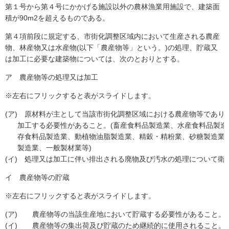
第１号から第４号にかかげる施設以外の農林漁業用施設で、建築面
積が90m
2を超えるものである。
第４項前段に規定する、市街化調整区域内において生産される農産
物、林産物又は水産物(以下「農産物等」という。)の処理、貯蔵又
は加工に必要な建築物については、次のとおりとする。
ア 農産物等の処理又は加工
※左右にフリックすると表がスライドします。
(ア)
原材料が主として当該市街化調整区域における農産物等であり
加工する必要性があること。(畜産食料品製造業、水産食料品製
存食料品製造業、動植物油脂製造業、精穀・精粉業、砂糖製造業
製造業、一般製材業等)
(イ)
処理又は加工に伴い排出される廃物及び汚水の処理について衛
イ 農産物等の貯蔵
※左右にフリックすると表がスライドします。
(ア)
農産物等の当該生産地において貯蔵する必要性があること。
(イ)
農産物等の集出荷及び貯蔵のため継続的に使用されること。