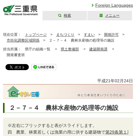
Foreign Languages
検索
メニュー
三重県公式ウェブ
サイト
現在位置：
トップページ
>
まちづくり
>
すまい
>
開発許可
>
市街化調整区域関係
>
２－７－４ 農林水産物の処理等の施設
担当所属：
県庁の組織一覧 >
県土整備部
>
建築開発課
>
開発審査班
平成21年02月24日
２－７－４ 農林水産物の処理等の施設
※左右にフリックすると表がスライドします。
四
農業、林業若しくは漁業の用に供する建築物で
第29条第１項