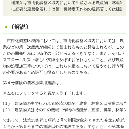
建築又は市街化調整区域内において生産される農産物、林産物若
に必要な建築物若しくは第一種特定工作物の建築若しくは建設の
〔解説〕
市街化調整区域内においては、市街化調整区域内においては、農
業などの第一次産業が継続して営まれるものと見込まれるが、この
ための開発行為は市街化の一部と考えるべきでなく、また、それが
スプロール対策上著しい支障を及ぼすおそれもないこと、及び農産
物の処理加工等については、これらを産地において速やかに行う等
の必要があるため許可し得るとしたものである。
第４号前段の農林漁業用施設は、
※左右にフリックすると表がスライドします。
(１)
建築物の中で行われる経済活動が、農業、林業又は漁業に該当
(２)
建築物又はその中の機械工作物の機能が、直接、農業、林業又
であって、
法第29条第１項第２号
で制限対象外とされた令第20条第
１号から第５号までの施設以外の施設である。すなわち、令第20条