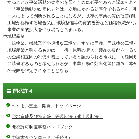
することが事業活動の効率化を図るために必要であると認められる
「事業活動の効率化」とは、立地にかかる効率化であるから、事
ースによって判断されることになるが、既存の事業の質的改善(例
工場が移転する場合又は 環境整備等の質的改善など価格低減がなさ
事業の量的拡大を伴う場合も含まれる。
ウ
地場産業
鉱物業、機械業等小規模な工場で、すでに同種、同規模の工場が
地場産業と称するものは、一括、原料の購入、製品の集配をするな
の企業相互間の利便を増進していると認められる地域に、同種同規
に該当するものと考えられるが、事業活動の効率化等に鑑み、本号
の範囲を限定されることとなる。
開発許可
e-すまい三重「開発」トップページ
宅地造成及び特定盛土等規制法（盛土規制法）
開発許可制度事務ハンドブック
申請書ダウンロード（手続き）