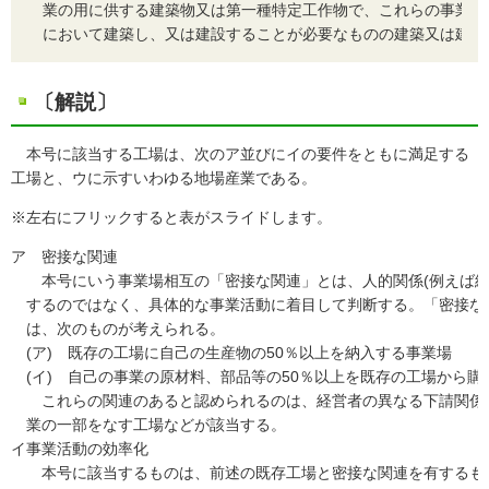
業の用に供する建築物又は第一種特定工作物で、これらの事業活
において建築し、又は建設することが必要なものの建築又は建設
〔解説〕
本号に該当する工場は、次のア並びにイの要件をともに満足する
工場と、ウに示すいわゆる地場産業である。
※左右にフリックすると表がスライドします。
ア
密接な関連
本号にいう事業場相互の「密接な関連」とは、人的関係(例えば経
するのではなく、具体的な事業活動に着目して判断する。「密接な
は、次のものが考えられる。
(ア)
既存の工場に自己の生産物の50％以上を納入する事業場
(イ)
自己の事業の原材料、部品等の50％以上を既存の工場から購
これらの関連のあると認められるのは、経営者の異なる下請関係
業の一部をなす工場などが該当する。
イ
事業活動の効率化
本号に該当するものは、前述の既存工場と密接な関連を有するも