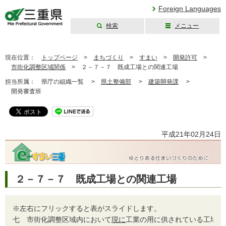
Foreign Languages
検索
メニュー
三重県公式ウェブ
サイト
現在位置：
トップページ
>
まちづくり
>
すまい
>
開発許可
>
市街化調整区域関係
>
２－７－７ 既成工場との関連工場
担当所属：
県庁の組織一覧 >
県土整備部
>
建築開発課
>
開発審査班
平成21年02月24日
２－７－７ 既成工場との関連工場
※左右にフリックすると表がスライドします。
七
市街化調整区域内において
現に
工業の用に供されている工場施