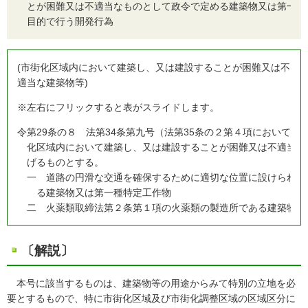
とが困難又は不適当なものとして政令で定める建築物又は第一種
目的で行う開発行為
(市街化区域内において建築し、又は建設することが困難又は不
適当な建築物等)
※左右にフリックすると表がスライドします。
令
第29条の８ 法第34条第九号（法第35条の２第４項において
化区域内において建築し、又は建設することが困難又は不適当な
げるものとする。
一
道路の円滑な交通を確保するために適切な位置に設けられる
る建築物又は第一種特定工作物
二
火薬類取締法第２条第１項の火薬類の製造所である建築物
〔解説〕
本号に該当するものは、建築物等の用途からみて特別の立地を必
要とするもので、特に市街化区域及び市街化調整区域の区域区分に