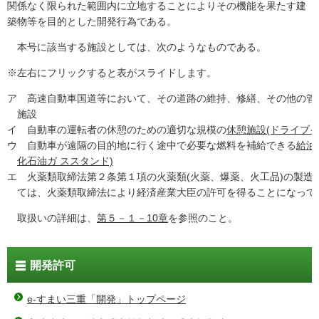
関係なく限られた範囲内に立地することによりその機能を果たす建
築物等を目的とした開発行為である。
本号に該当する施設としては、次のようなものである。
※左右にフリックすると表がスライドします。
ア
高速自動車国道等において、その道路の維持、修繕、その他の管
施設
イ
自動車の運転者の休憩のための適切な規模の
休憩施設(ドライブイ
ウ
自動車が遠隔の目的地に行く途中で必要な燃料を補給できる
給油
化石油ガ ススタンド)
エ
火薬類取締法第２条第１項の火薬類(火薬、爆薬、火工品)の製造
ては、火薬類取締法により経済産業大臣の許可を得ることになって
取扱いの詳細は、
第５－１－10章
を参照のこと。
開発許可
e-すまい三重「開発」トップページ