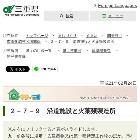
Foreign Languages
検索
メニュー
三重県公式ウェブ
サイト
現在位置：
トップページ
>
まちづくり
>
すまい
>
開発許可
>
市街化調整区域関係
>
２－７－９ 沿道施設と火薬類製造所
担当所属：
県庁の組織一覧 >
県土整備部
>
建築開発課
>
開発審査班
平成21年02月24日
２－７－９ 沿道施設と火薬類製造所
※左右にフリックすると表がスライドします。
九
前各号に規定する建築物又は第一種特定工作物のほか、市街化