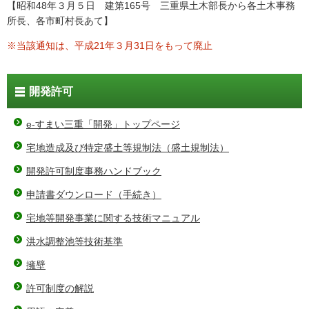
【昭和48年３月５日 建第165号 三重県土木部長から各土木事務
所長、各市町村長あて】
※当該通知は、平成21年３月31日をもって廃止
開発許可
e-すまい三重「開発」トップページ
宅地造成及び特定盛土等規制法（盛土規制法）
開発許可制度事務ハンドブック
申請書ダウンロード（手続き）
宅地等開発事業に関する技術マニュアル
洪水調整池等技術基準
擁壁
許可制度の解説