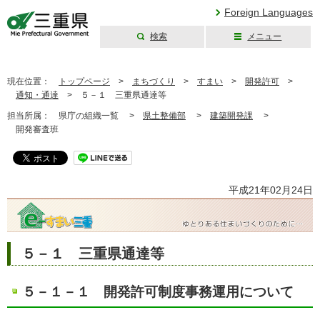
Foreign Languages
検索
メニュー
三重県公式ウェブ
サイト
現在位置：
トップページ
>
まちづくり
>
すまい
>
開発許可
>
通知・通達
>
５－１ 三重県通達等
担当所属：
県庁の組織一覧 >
県土整備部
>
建築開発課
>
開発審査班
平成21年02月24日
５－１ 三重県通達等
５－１－１ 開発許可制度事務運用について