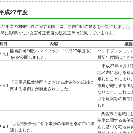
平成27年度
成27年度の開発行政に関する国、県、県内市町の動きを一覧にしました
大勢に影響のない文言修正程度の法改正等は記載していません。
月日
内容
概要
開発許可制度ハンドブック（平成27年度版）
ハンドブックにつ
.4.1
をHP公開しました。
最新年度版は
こち
平成27年４月1
地区内における建
定したことにより
「三重県風致地区内における建築等の規制に
.4.1
市町が施行する風
関する条例」が廃止されました。
なります。これに
ける建築等の規制
した。
桑名市の地域にお
基準に関する条例
宅地開発条例に係る事務の権限を桑名市に移
.4.1
則に基づく宅地開
譲しました。