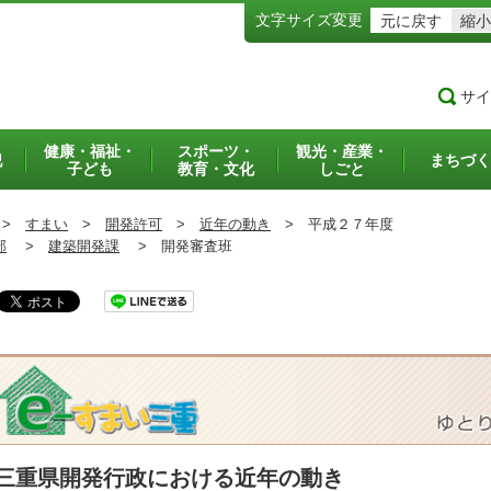
文字サイズ変更
元に戻す
縮小
サイ
健康・福祉・
スポーツ・
観光・産業・
犯
まちづく
子ども
教育・文化
しごと
>
すまい
>
開発許可
>
近年の動き
>
平成２７年度
部
>
建築開発課
>
開発審査班
三重県開発行政における近年の動き