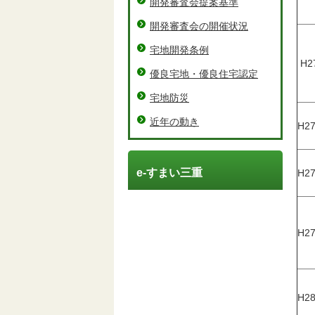
開発審査会提案基準
開発審査会の開催状況
宅地開発条例
H27
優良宅地・優良住宅認定
宅地防災
近年の動き
H27
e-すまい三重
H27
H27
H28