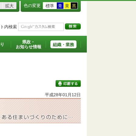
色の変更
拡大
標準
青
黄
黒
ト内検索
県政・
り
組織・業務
お知らせ情報
平成28年01月12日
印刷する