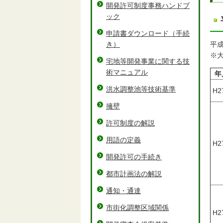
開発許可制度事務ハンドブ
ック
申請書ダウンロード（手続
き）
平
※
宅地等開発事業に関する技
術マニュアル
年
洪水調整池等技術基準
H27
擁壁
許可制度の解説
用語の定義
H27
開発許可の手続き
都市計画法の解説
通知・通達
市街化調整区域関係
H27