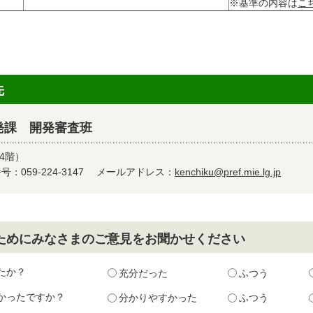
※基準の内容は
こ
先
発課 開発審査班
4階）
：059-224-3147
メールアドレス：
kenchiku@pref.mie.lg.jp
ためにみなさまのご意見をお聞かせください
たか？
充分だった
ふつう
かったですか？
分かりやすかった
ふつう