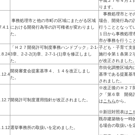
平成２７年４月１
ります。
事務処理市とその
事務処理市と他の市町の区域にまたがる区域
場合、開発行為の
.4.1
における開発行為等の許可権者が変わりまし
行うこととなって
た。
１日から事務処理
市が事務を行うこ
「Ｈ２７開発許可制度事務ハンドブック」2-1-
子ども・子育て支
.8.24
3章、2-2-2(3)章、2-7-1-(1)章を修正しまし
施行令第１条第２項
た。
が改正されました
市街化調整区域内
開発審査会提案基準４、１４を改正しまし
.12.4
基準である提案基
た。
されました。
※改正後のＨ２７
ク「第６章 開発
.12.7
開発許可制度運用指針が改正されました。
は
こちら
から。
※新旧対照表は
こ
既存建築物を一時
る場合の取扱いを
.1.12
選挙事務所の取扱いを定めました。