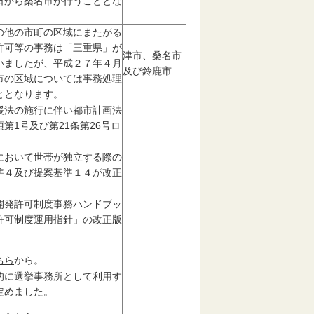
日から桑名市が行うこととな
他の市町の区域にまたがる
許可等の事務は「三重県」が
津市、桑名市
いましたが、平成２７年４月
及び鈴鹿市
市の区域については事務処理
ととなります。
援法の施行に伴い都市計画法
第1号及び第21条第26号ロ
。
において世帯が独立する際の
準４及び提案基準１４が改正
開発許可制度事務ハンドブッ
許可制度運用指針」の改正版
ちら
から。
的に選挙事務所として利用す
定めました。