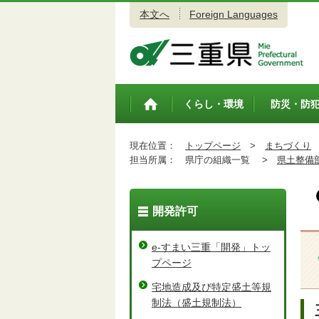
本文へ
Foreign Languages
三重県公式ウェブサイト
くらし・環境
防災・防
トップペ
ージ
現在位置：
トップページ
>
まちづくり
担当所属：
県庁の組織一覧 >
県土整備
開発許可
e-すまい三重「開発」トッ
プページ
宅地造成及び特定盛土等規
制法（盛土規制法）