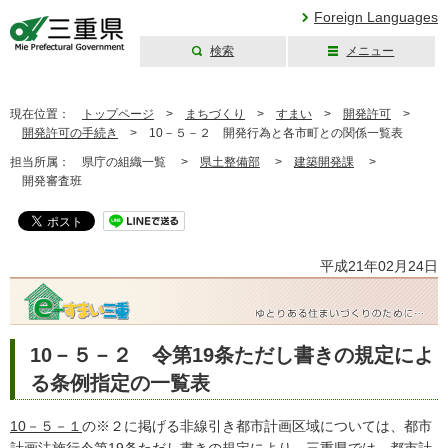
Foreign Languages
検索
メニュー
三重県公式ウェブ
サイト
現在位置：
トップページ
>
まちづくり
>
すまい
>
開発許可
>
開発許可の手続き
>
10－５－２ 開発行為と各市町との関係一覧表
担当所属：
県庁の組織一覧 >
県土整備部
>
建築開発課
>
開発審査班
平成21年02月24日
10－５－２ 令第19条ただし書きの規定によ
る条例指定の一覧表
10－５－１
の※２に掲げる非線引き都市計画区域については、都市