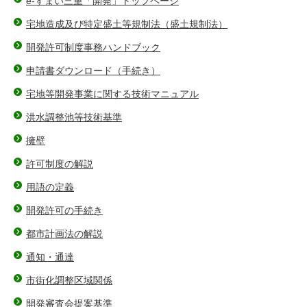
e-すまい三重「開発」トップページ
宅地造成及び特定盛土等規制法（盛土規制法）
開発許可制度事務ハンドブック
申請書ダウンロード（手続き）
宅地等開発事業に関する技術マニュアル
洪水調整池等技術基準
擁壁
許可制度の解説
用語の定義
開発許可の手続き
都市計画法の解説
通知・通達
市街化調整区域関係
開発審査会提案基準