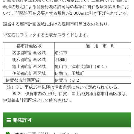
計画法施行令第19条ただし書きの規定により、三重県では、都市計
画法の規定による開発行為の許可等の基準に関する条例第５条にお
いて、開発許可を必要とする規模が1,000㎡に引き下げられている。
該当する都市計画区域における適用市町等は次のとおり。
※左右にフリックすると表がスライドします。
都市計画区域
適 用 市 町
名張都市計画区域
名張市
明和都市計画区域
明和町
亀山都市計画区域
亀山市、津市芸濃町（※１）
伊勢都市計画区域
伊勢市、玉城町
伊賀都市計画区域
伊賀市（※２）
（注）※1 平成15年以降は津市条例において定められている。
※２ 伊賀市内の上野、伊賀、青山及び阿山都市計画区域は、
伊賀都市計画区域として統合された。
開発許可