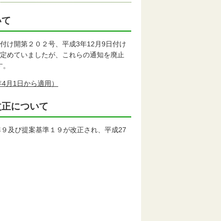
いて
付け開第２０２号、平成3年12月9日付け
を定めていましたが、これらの通知を廃止
す。
4月1日から適用）
改正について
９及び提案基準１９が改正され、平成27