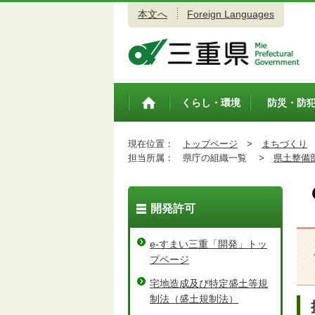
本文へ
Foreign Languages
三重県公式ウェブサイト
くらし・環境
防災・防
トップペ
ージ
現在位置：
トップページ
>
まちづくり
担当所属：
県庁の組織一覧 >
県土整備
開発許可
e-すまい三重「開発」トッ
プページ
宅地造成及び特定盛土等規
制法（盛土規制法）