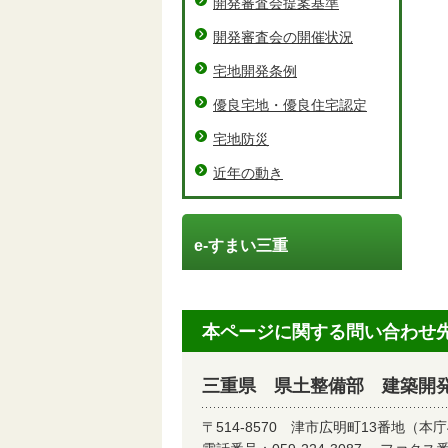
開発審査会提案基準
開発審査会の開催状況
宅地開発条例
優良宅地・優良住宅認定
宅地防災
近年の動き
e-すまい三重
本ページに関する問い合わせ
三重県 県土整備部 建築開
〒514-8570
津市広明町13番地（本庁