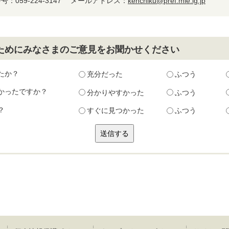
：059-224-3147
メールアドレス：
kenchiku@pref.mie.lg.jp
ためにみなさまのご意見をお聞かせください
たか？
充分だった
ふつう
かったですか？
分かりやすかった
ふつう
？
すぐに見つかった
ふつう