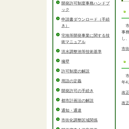
開発許可制度事務ハンドブ
ック
申請書ダウンロード（手続
き）
市
事
宅地等開発事業に関する技
し
術マニュアル
市
洪水調整池等技術基準
擁壁
許可制度の解説
市
用語の定義
年
開発許可の手続き
改正
都市計画法の解説
改正
通知・通達
市街化調整区域関係