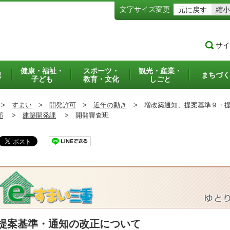
文字サイズ変更
元に戻す
縮小
サイ
健康・福祉・
スポーツ・
観光・産業・
犯
まちづく
子ども
教育・文化
しごと
>
すまい
>
開発許可
>
近年の動き
>
増改築通知、提案基準９・提
部
>
建築開発課
>
開発審査班
提案基準・通知の改正について