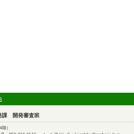
先
発課 開発審査班
4階）