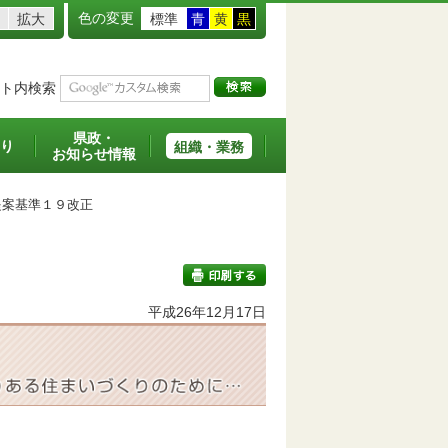
色の変更
拡大
標準
青
黄
黒
ト内検索
県政・
り
組織・業務
お知らせ情報
案基準１９改正
平成26年12月17日
印刷する