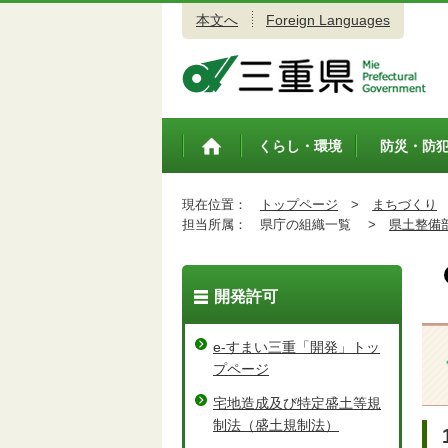
本文へ
Foreign Languages
三重県公式ウェブサイト
くらし・環境
防災・防
トップペ
ージ
現在位置：
トップページ
>
まちづくり
担当所属：
県庁の組織一覧 >
県土整備
開発許可
e-すまい三重「開発」トッ
プページ
宅地造成及び特定盛土等規
制法（盛土規制法）