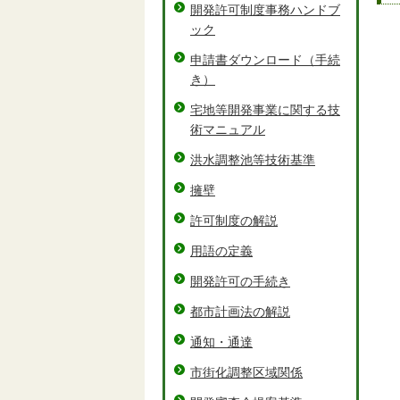
開発許可制度事務ハンドブ
ック
申請書ダウンロード（手続
き）
宅地等開発事業に関する技
術マニュアル
洪水調整池等技術基準
擁壁
許可制度の解説
用語の定義
開発許可の手続き
都市計画法の解説
通知・通達
市街化調整区域関係