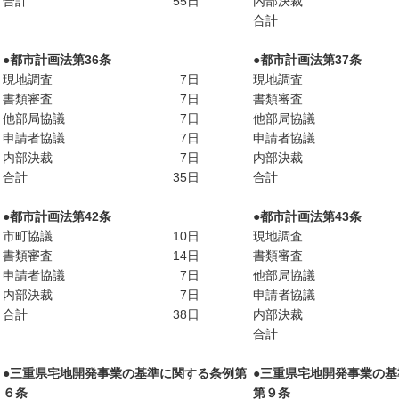
合計
55
日
内部決裁
合計
●都市計画法第36条
●都市計画法第37条
現地調査
7
日
現地調査
書類審査
7
日
書類審査
他部局協議
7
日
他部局協議
申請者協議
7
日
申請者協議
内部決裁
7
日
内部決裁
合計
35
日
合計
●都市計画法第42条
●都市計画法第43条
市町協議
10
日
現地調査
書類審査
14
日
書類審査
申請者協議
7
日
他部局協議
内部決裁
7
日
申請者協議
合計
38
日
内部決裁
合計
●
三重県宅地開発事業の基準に関する条例第
●
三重県宅地開発事業の基
６条
第９条