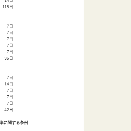
14
日
118
日
7
日
7
日
7
日
7
日
7
日
35
日
7
日
14
日
7
日
7
日
7
日
42
日
準に関する条例