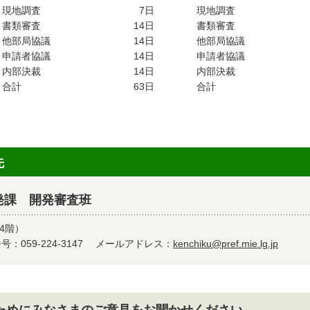
現地調査
7
日
現地調査
書類審査
14
日
書類審査
他部局協議
14
日
他部局協議
申請者協議
14
日
申請者協議
内部決裁
14
日
内部決裁
合計
63
日
合計
先
発課 開発審査班
4階）
：059-224-3147
メールアドレス：
kenchiku@pref.mie.lg.jp