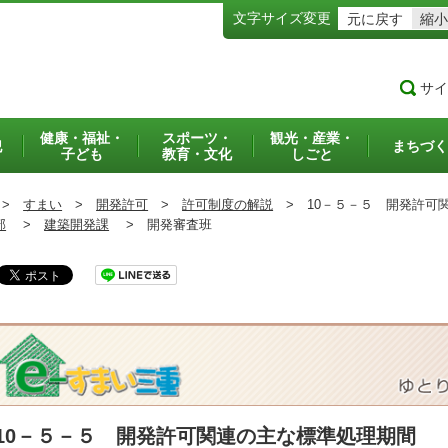
文字サイズ変更
元に戻す
縮小
サイ
健康・福祉・
スポーツ・
観光・産業・
犯
まちづく
子ども
教育・文化
しごと
>
すまい
>
開発許可
>
許可制度の解説
>
10－５－５ 開発許可
部
>
建築開発課
>
開発審査班
10－５－５ 開発許可関連の主な標準処理期間