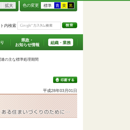
色の変更
拡大
標準
青
黄
黒
ト内検索
県政・
り
組織・業務
お知らせ情報
関連の主な標準処理期間
平成28年03月01日
印刷する