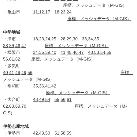
座標、メッシュデータ（M-GIS）
・亀山市
11,12,17
18,23,24
座標、メッシュデータ（M-GIS）
中勢地域
・津市
18,23,24,25
28,29,30
33,34,35
38,39,46,47
座標、メッシュデータ（M-GIS）
・松阪市
34,35,39,40
41,45,46,47
48,53,54,55
56,61,62
座標、メッシュデータ（M-GIS）
・多気町
40,41,48,49,56
座標、
メッシュデータ（M-GIS）
・明和町
35,36,41,42
座標、メッシュデータ（M-GIS）
・大台町
48,49,54
55,56,61
62,63,69,70
座標、メッシュデータ（M-
GIS）
伊勢志摩地域
・伊勢市
42,43,50
51,58,59