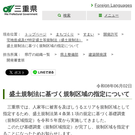
Foreign Languages
検索
メニュー
三重県公式ウェブ
サイト
現在位置：
トップページ
>
まちづくり
>
すまい
>
開発許可
>
宅地造成及び特定盛土等規制法（盛土規制法）
>
盛土規制法に基づく規制区域の指定について
担当所属：
県庁の組織一覧 >
県土整備部
>
建築開発課
>
開発審査班
令和08年06月02日
盛土規制法に基づく規制区域の指定について
三重県では、人家等に被害を及ぼしうるエリアを規制区域として
指定するため、盛土規制法第４条第１項の規定に基づく基礎調査
（規制区域指定）を令和５年度から実施してきました。
このたび基礎調査（規制区域指定）が完了し、規制区域を指定す
ることになったためお知らせします。