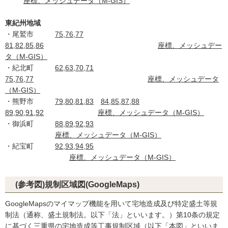
座標、メッシュデータ（M-GIS）
東紀州地域
・尾鷲市
75,76,77
81,82,85,86
座標、メッシュデー
タ（M-GIS）
・紀北町
62,63,70,71
75,76,77
座標、メッシュデータ
（M-GIS）
・熊野市
79,80,81,83
84,85,87,88
89,90,91,92
座標、メッシュデータ（M-GIS）
・御浜町
88,89,92,93
座標、メッシュデータ（M-GIS）
・紀宝町
92,93,94,95
座標、メッシュデータ（M-GIS）
(参考図)規制区域図(GoogleMaps)
GoogleMapsのマイマップ機能を用いて宅地造成及び特定盛土等規
制法（通称、盛土規制法。以下「法」といいます。）第10条の規定
に基づく三重県の宅地造成等工事規制区域（以下「本図」といいま