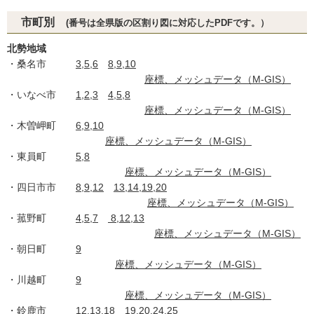
市町別
(番号は全県版の区割り図に対応したPDFです。）
北勢地域
・桑名市
3,5,6
8,9,10
座標、メッシュデータ（M-GIS）
・いなべ市
1,2,3
4,5,8
座標、メッシュデータ（M-GIS）
・木曽岬町
6,9,10
座標、メッシュデータ（M-GIS）
・東員町
5,8
座標、メッシュデータ（M-GIS）
・四日市市
8,9,12
13,14,19,20
座標、メッシュデータ（M-GIS）
・菰野町
4,5,7
8,12,13
座標、メッシュデータ（M-GIS）
・朝日町
9
座標、メッシュデータ（M-GIS）
・川越町
9
座標、メッシュデータ（M-GIS）
・鈴鹿市
12,13,18
19,20,24,25