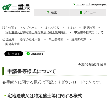
Foreign Languages
検索
メニュー
三重県公式ウェブ
サイト
現在位置：
トップページ
>
まちづくり
>
すまい
>
開発許可
>
宅地造成及び特定盛土等規制法（盛土規制法）
>
申請書等様式について
担当所属：
県庁の組織一覧 >
県土整備部
>
建築開発課
>
開発審査班
令和07年05月19日
申請書等様式について
各手続きに関する様式は下記よりダウンロードできます。
宅地造成又は特定盛土等に関する様式