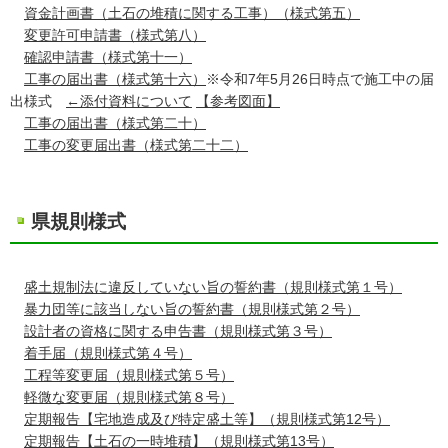
資金計画書（土石の堆積に関する工事）（様式第五）
変更許可申請書（様式第八）
確認申請書（様式第十一）
工事の届出書（様式第十六）
※令和7年5月26日時点で施工中の届
出様式
←添付資料について
【参考図面】
工事の届出書（様式第二十）
工事の変更届出書（様式第二十二）
県規則様式
盛土規制法に違反していない旨の誓約書（規則様式第１号）
暴力団等に該当しない旨の誓約書（規則様式第２号）
設計者の資格に関する申告書（規則様式第３号）
着手届（規則様式第４号）
工程等変更届（規則様式第５号）
軽微な変更届（規則様式第８号）
定期報告【宅地造成及び特定盛土等】（規則様式第12号）
定期報告【土石の一時堆積】（規則様式第13号）