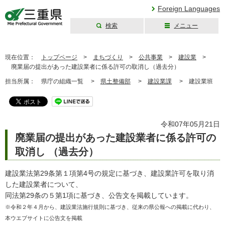
Foreign Languages
検索
メニュー
三重県公式ウェブ
サイト
現在位置：
トップページ
>
まちづくり
>
公共事業
>
建設業
>
廃業届の提出があった建設業者に係る許可の取消し（過去分）
担当所属：
県庁の組織一覧 >
県土整備部
>
建設業課
>
建設業班
令和07年05月21日
廃業届の提出があった建設業者に係る許可の
取消し （過去分）
建設業法第29条第１項第4号の規定に基づき、建設業許可を取り消
した建設業者について、
同法第29条の５第1項に基づき、公告文を掲載しています。
※令和２年４月から、建設業法施行規則に基づき、従来の県公報への掲載に代わり、
本ウエブサイトに公告文を掲載