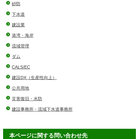
砂防
下水道
建設業
港湾・海岸
流域管理
ダム
CALS/EC
建設DX（⽣産性向上）
公共用地
災害復旧・水防
建設事務所・流域下水道事務所
本ページに関する問い合わせ先