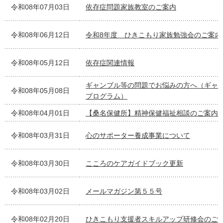
令和08年07月03日
依存症問題家族教室のご案内
令和08年06月12日
令和8年度 ひきこもり家族勉強会のご案内
令和08年05月12日
依存症関連情報
ギャンブル等の問題でお悩みの方へ（ギャ
令和08年05月08日
プログラム）
令和08年04月01日
【桑名保健所】精神保健福祉相談のご案内
令和08年03月31日
心のサポーター養成事業について
令和08年03月30日
こころのケアガイドブック更新
令和08年03月02日
メールマガジン第５５号
令和08年02月20日
ひきこもり支援者スキルアップ研修会のご