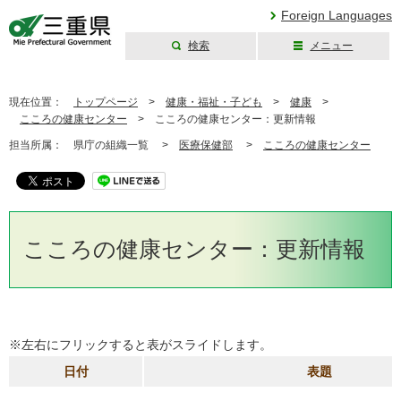
Foreign Languages
検索
メニュー
三重県公式ウェブ
サイト
現在位置：
トップページ
>
健康・福祉・子ども
>
健康
>
こころの健康センター
>
こころの健康センター：更新情報
担当所属：
県庁の組織一覧 >
医療保健部
>
こころの健康センター
こころの健康センター：更新情報
※左右にフリックすると表がスライドします。
日付
表題