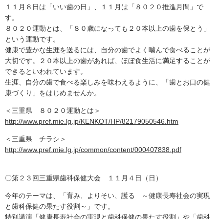
１１月８日は「いい歯の日」、１１月は「８０２０推進月間」で
す。
８０２０運動とは、「８０歳になっても２０本以上の歯を保とう」
という運動です。
健康で豊かな生涯を送るには、自分の歯でよく噛んで食べることが
大切です。２０本以上の歯があれば、ほぼ食生活に満足することが
できるといわれています。
生涯、自分の歯で食べる楽しみを味わえるように、「歯とお口の健
康づくり」をはじめませんか。
＜三重県 ８０２０運動とは＞
http://www.pref.mie.lg.jp/KENKOT/HP/82179050546.htm
＜三重県 チラシ＞
http://www.pref.mie.lg.jp/common/content/000407838.pdf
〇第２３回三重県歯科保健大会 １１月４日（日）
今年のテーマは、「育み、よりそい、護る ～健康長寿社会の実現
と歯科保健の果たす役割～」です。
特別講演「健康長寿社会の実現と歯科保健の果たす役割」や「歯科