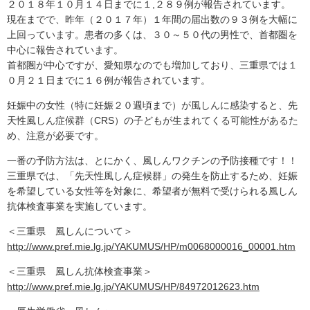
２０１８年１０月１４日までに１,２８９例が報告されています。
現在までで、昨年（２０１７年）１年間の届出数の９３例を大幅に
上回っています。患者の多くは、３０～５０代の男性で、首都圏を
中心に報告されています。
首都圏が中心ですが、愛知県なのでも増加しており、三重県では１
０月２１日までに１６例が報告されています。
妊娠中の女性（特に妊娠２０週頃まで）が風しんに感染すると、先
天性風しん症候群（CRS）の子どもが生まれてくる可能性があるた
め、注意が必要です。
一番の予防方法は、とにかく、風しんワクチンの予防接種です！！
三重県では、「先天性風しん症候群」の発生を防止するため、妊娠
を希望している女性等を対象に、希望者が無料で受けられる風しん
抗体検査事業を実施しています。
＜三重県 風しんについて＞
http://www.pref.mie.lg.jp/YAKUMUS/HP/m0068000016_00001.htm
＜三重県 風しん抗体検査事業＞
http://www.pref.mie.lg.jp/YAKUMUS/HP/84972012623.htm