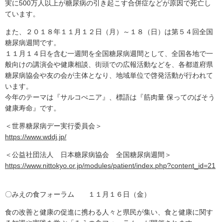
実に500万人以上が糖尿病の引き起こす合併症などが原因で死亡し
ています。
また、２０１８年１１月１２日（月）～１８（日）は第５４回全国
糖尿病週間です。
１１月１４日を含む一週間を全国糖尿病週間として、全国各地で一
般向けの講演会や健康相談、街頭での広報活動などを、各都道府県
糖尿病協会や友の会が主体となり、地域単位で啓発活動が行われて
います。
今年のテーマは『サルコぺニア』、標語は『筋肉量 保ってのばそう
健康寿命』です。
＜世界糖尿病デー実行委員会＞
https://www.wddj.jp/
＜公益社団法人 日本糖尿病協会 全国糖尿病週間＞
https://www.nittokyo.or.jp/modules/patient/index.php?content_id=21
〇みえの食フォーラム １１月１６日（金）
食の改善と健康の促進に携わる人々と県民が集い、食と健康に関す