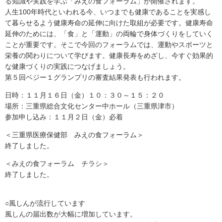
る知識や実践を学ぶ「みえの食フォーラム」が開催されます。
人生100年時代といわれる今、いつまでも健康であることを実感し
て暮らせるよう健康寿命の延伸に向けた取組が必要です。健康寿命
延伸のためには、「食」と「運動」の両輪で身体づくりをしていく
ことが重要です。そこで今回のフォーラムでは、運動やスポーツと
栄養の関わりについて学びます。健康長寿をめざし、今すぐ効果的
な健康づくりの実践につなげましょう。
第５回ベジー１グランプリの審査結果発表も行われます。
日時：１１月１６日（金）１０：３０～１５：２０
場所：三重県総合文化センター中ホール（三重県津市）
参加申し込み：１１月２日（金）必着
＜三重県医療保健部 みえの食フォーラム＞
終了しました。
＜みえの食フォーラム チラシ＞
終了しました。
○風しんが流行しています
風しんの届出数が大幅に増加しています。