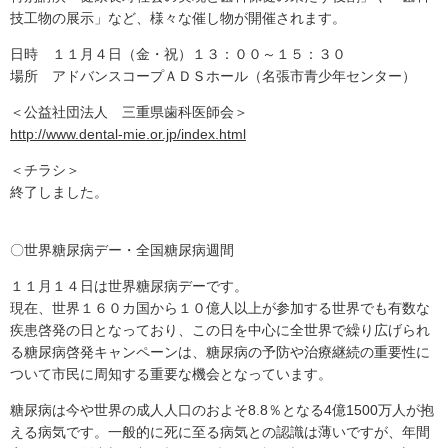
技工物の展示」など、様々な催し物が開催されます。
日時 １１月４日（金・祝）１３：００～１５：３０
場所 アドバンスコープＡＤＳホール（名張市青少年センター）
＜公益社団法人 三重県歯科医師会＞
http://www.dental-mie.or.jp/index.html
＜チラシ＞
終了しました。
〇世界糖尿病デー・全国糖尿病週間
１１月１４日は世界糖尿病デーです。
現在、世界１６０カ国から１０億人以上が参加する世界でも有数な
疾患啓発の日となっており、この日を中心に全世界で繰り広げられ
る糖尿病啓発キャンペーンは、糖尿病の予防や治療継続の重要性に
ついて市民に周知する重要な機会となっています。
糖尿病は今や世界の成人人口のおよそ8.8％となる4億1500万人が抱
える病気です。一般的に死に至る病気との認識は薄いですが、年間