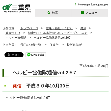
Foreign Languages
検索
メニュー
三重県公式ウェブ
サイト
現在位置：
トップページ
>
健康・福祉・子ども
>
健康
>
健康づくり
>
健康づくり基本計画ヘルシーピープル・みえ
>
ヘルピー協働隊
>
ヘルピー協働隊通信vol.267
担当所属：
県庁の組織一覧 >
保健所 >
松阪保健所
平成30年03月30日
ヘルピー協働隊通信vol.2６7
平成３０年10月30日
発信
ヘルピー協働隊通信vol.２67