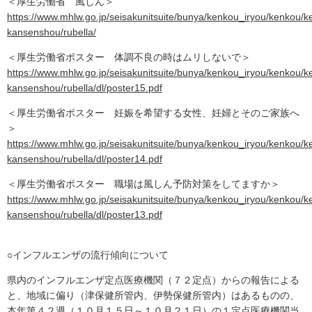
＜厚生労働省 風しん＞
https://www.mhlw.go.jp/seisakunitsuite/bunya/kenkou_iryou/kenkou/k
kansenshou/rubella/
＜厚生労働省ポスター 体調不良の時はムリしないで＞
https://www.mhlw.go.jp/seisakunitsuite/bunya/kenkou_iryou/kenkou/k
kansenshou/rubella/dl/poster15.pdf
＜厚生労働省ポスター 妊娠を希望する女性、妊婦とそのご家族へ
＞
https://www.mhlw.go.jp/seisakunitsuite/bunya/kenkou_iryou/kenkou/k
kansenshou/rubella/dl/poster14.pdf
＜厚生労働省ポスター 職場は風しん予防対策をしてますか＞
https://www.mhlw.go.jp/seisakunitsuite/bunya/kenkou_iryou/kenkou/k
kansenshou/rubella/dl/poster13.pdf
○インフルエンザの流行傾向について
県内のインフルエンザ定点医療機関（７２定点）からの報告による
と、地域に偏り（津保健所管内、伊勢保健所管内）はあるものの、
本年第４２週（１０月１５日～１０月２１日）の１定点医療機関当