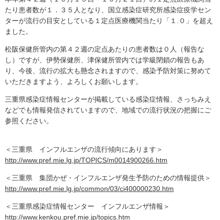
たり患者数が１．３５人となり、国立感染症研究所感染症疫学セン
ターが流行の目安としている１定点医療機関当たり「１.０」を超え
ました。
松阪保健所管内の第４２週の定点あたりの患者数は０人（報告な
し）ですが、伊勢保健所、津保健所管内では学級閉鎖の報告もあ
り、今後、流行の拡大も懸念されますので、感染予防対策に努めて
いただきますよう、よろしくお願いします。
三重県感染症情報センターが掲載している感染症情報、さっちみえ
などでも情報発信されていますので、地域での流行状況の把握にご
参照ください。
＜三重県 インフルエンザの流行傾向にあります＞
http://www.pref.mie.lg.jp/TOPICS/m0014900266.htm
＜三重県 集団かぜ・インフルエンザ発生予防のための情報提供＞
http://www.pref.mie.lg.jp/common/03/ci400000230.htm
＜三重県感染症情報センター インフルエンザ情報＞
http://www.kenkou.pref.mie.jp/topics.htm