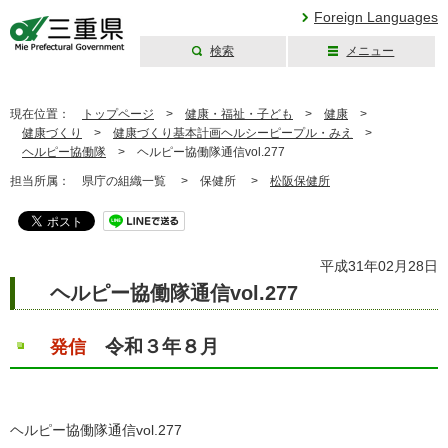
Foreign Languages
検索
メニュー
三重県公式ウェブ
サイト
現在位置：
トップページ
>
健康・福祉・子ども
>
健康
>
健康づくり
>
健康づくり基本計画ヘルシーピープル・みえ
>
ヘルピー協働隊
>
ヘルピー協働隊通信vol.277
担当所属：
県庁の組織一覧 >
保健所 >
松阪保健所
平成31年02月28日
ヘルピー協働隊通信vol.277
令和３年８月
発信
ヘルピー協働隊通信vol.277