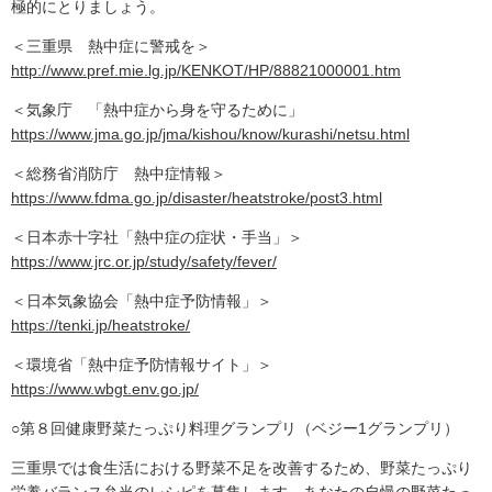
極的にとりましょう。
＜三重県 熱中症に警戒を＞
http://www.pref.mie.lg.jp/KENKOT/HP/88821000001.htm
＜気象庁 「熱中症から身を守るために」
https://www.jma.go.jp/jma/kishou/know/kurashi/netsu.html
＜総務省消防庁 熱中症情報＞
https://www.fdma.go.jp/disaster/heatstroke/post3.html
＜日本赤十字社「熱中症の症状・手当」＞
https://www.jrc.or.jp/study/safety/fever/
＜日本気象協会「熱中症予防情報」＞
https://tenki.jp/heatstroke/
＜環境省「熱中症予防情報サイト」＞
https://www.wbgt.env.go.jp/
○第８回健康野菜たっぷり料理グランプリ（ベジー1グランプリ）
三重県では食生活における野菜不足を改善するため、野菜たっぷり