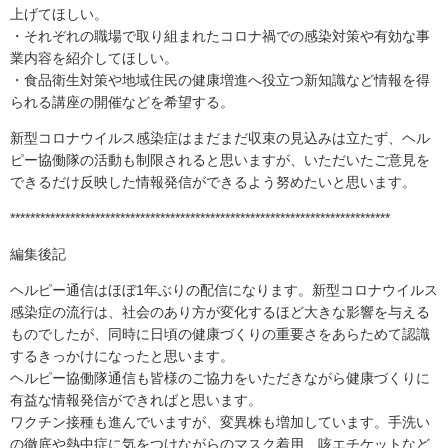
上げてほしい。
・それぞれの職場で取り組まれたコロナ禍での感染対策や有効な事
業内容を紹介してほしい。
・食品衛生対策や地域住民の健康増進へ役立つ新知識など情報を得
られる講座の開催などを希望する。
新型コロナウイルス感染症はまだまだ収束の見込みは立たず、ヘル
ピー協働隊の活動も制限されると思いますが、いただいたご意見を
できるだけ反映した情報発信ができるよう努めたいと思います。
****************************************************************************
編集後記
ヘルピー通信はほぼ1年ぶりの配信になります。新型コロナウイルス
感染症の流行は、社会のあり方が変化するほど大きな影響を与える
ものでしたが、同時に日頃の健康づくりの重要さをあらためて認識
するきっかけになったと思います。
ヘルピー協働隊通信も皆様のご協力をいただきながら健康づくりに
有益な情報発信ができればと思います。
ワクチン接種も進んでいますが、変異株も増加しています。手洗い
の徹底や熱中症に気をつけながらのマスク着用、咳エチケットなど