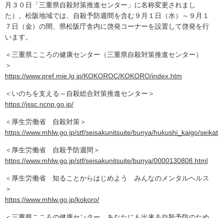
月３０日「三重県自殺対策推進センター」に名称変更されまし
た）。松阪地域では、自殺予防週間を含む９月１日（水）～９月１
７日（金）の間、県松阪庁舎内に啓発コーナーを設置して啓発を行
います。
＜三重県こころの健康センター（三重県自殺対策推進センター）
＞
https://www.pref.mie.lg.jp/KOKOROC/KOKORO/index.htm
＜いのちを支える～自殺総合対策推進センター＞
https://jssc.ncnp.go.jp/
＜厚生労働省 自殺対策＞
https://www.mhlw.go.jp/stf/seisakunitsuite/bunya/hukushi_kaigo/seika
＜厚生労働省 自殺予防週間＞
https://www.mhlw.go.jp/stf/seisakunitsuite/bunya/0000130808.html
＜厚生労働省 知ることからはじめよう みんなのメンタルヘルス
＞
https://www.mhlw.go.jp/kokoro/
＜三重県こころの健康センター あなたにも出来る自殺予防のため