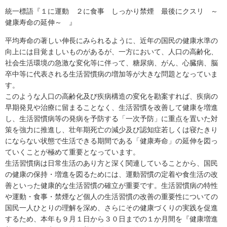
統一標語『１に運動 ２に食事 しっかり禁煙 最後にクスリ ～
健康寿命の延伸～ 』
平均寿命の著しい伸長にみられるように、近年の国民の健康水準の
向上には目覚ましいものがあるが、一方において、人口の高齢化、
社会生活環境の急激な変化等に伴って、糖尿病、がん、心臓病、脳
卒中等に代表される生活習慣病の増加等が大きな問題となっていま
す。
このような人口の高齢化及び疾病構造の変化を勘案すれば、疾病の
早期発見や治療に留まることなく、生活習慣を改善して健康を増進
し、生活習慣病等の発病を予防する「一次予防」に重点を置いた対
策を強力に推進し、壮年期死亡の減少及び認知症若しくは寝たきり
にならない状態で生活できる期間である「健康寿命」の延伸を図っ
ていくことが極めて重要となっています。
生活習慣病は日常生活のあり方と深く関連していることから、国民
の健康の保持・増進を図るためには、運動習慣の定着や食生活の改
善といった健康的な生活習慣の確立が重要です。生活習慣病の特性
や運動・食事・禁煙など個人の生活習慣の改善の重要性についての
国民一人ひとりの理解を深め、さらにその健康づくりの実践を促進
するため、本年も９月１日から３０日までの１か月間を『健康増進