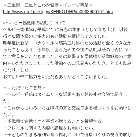
＜三重県 三重とこわか健康マイレージ事業＞
http://www.pref.mie.lg.jp/KENKOT/HP/m0068900107.htm
○ヘルピー協働隊の活動について
ヘルピー協働隊は平成14年に有志の集まりとして立ち上げ、以後
様々な団体様のご協力のもと活動を継続してきました。
昨年度は新型コロナウイルス感染症対応のため活動が全くできなか
ったこともあり、今年度、あらためて今後の活動継続の可否につい
てご意見をいただきました。その結果３８団体様が活動継続のご意
向をいただきました。また活動へのご意見もいただき、とても励み
になりました。
お忙しい中ご協力をいただきありがとうございました。
＜いただいたご意見＞
・ヘルピー通信はタイムリーな話題もあり朝終礼や会議で紹介し
た。
・これからもいろいろな職域の方と交流できる場づくりをお願いし
たい。
・多職種で連携できる事業が増えることを希望する。
・フレイルに関する内容の講座をお願いしたい。
・子どもの生きる権利や育つ権利について健康づくりの視点で取り