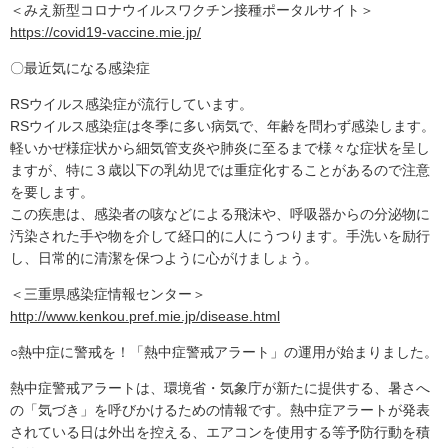
＜みえ新型コロナウイルスワクチン接種ポータルサイト＞
https://covid19-vaccine.mie.jp/
〇最近気になる感染症
RSウイルス感染症が流行しています。
RSウイルス感染症は冬季に多い病気で、年齢を問わず感染します。
軽いかぜ様症状から細気管支炎や肺炎に至るまで様々な症状を呈し
ますが、特に３歳以下の乳幼児では重症化することがあるので注意
を要します。
この疾患は、感染者の咳などによる飛沫や、呼吸器からの分泌物に
汚染された手や物を介して経口的に人にうつります。手洗いを励行
し、日常的に清潔を保つように心がけましょう。
＜三重県感染症情報センター＞
http://www.kenkou.pref.mie.jp/disease.html
○熱中症に警戒を！「熱中症警戒アラート」の運用が始まりました。
熱中症警戒アラートは、環境省・気象庁が新たに提供する、暑さへ
の「気づき」を呼びかけるための情報です。熱中症アラートが発表
されている日は外出を控える、エアコンを使用する等予防行動を積