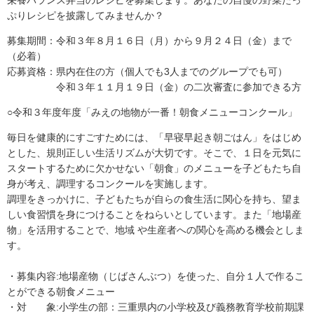
栄養バランス弁当のレシピを募集します。あなたの自慢の野菜たっ
ぷりレシピを披露してみませんか？
募集期間：令和３年８月１６日（月）から９月２４日（金）まで
（必着）
応募資格：県内在住の方（個人でも3人までのグループでも可）
令和３年１１月１９日（金）の二次審査に参加できる方
○令和３年度年度「みえの地物が一番！朝食メニューコンクール」
毎日を健康的にすごすためには、「早寝早起き朝ごはん」をはじめ
とした、規則正しい生活リズムが大切です。そこで、１日を元気に
スタートするために欠かせない「朝食」のメニューを子どもたち自
身が考え、調理するコンクールを実施します。
調理をきっかけに、子どもたちが自らの食生活に関心を持ち、望ま
しい食習慣を身につけることをねらいとしています。また「地場産
物」を活用することで、地域 や生産者への関心を高める機会としま
す。
・募集内容:地場産物（じばさんぶつ）を使った、自分１人で作るこ
とができる朝食メニュー
・対 象:小学生の部：三重県内の小学校及び義務教育学校前期課