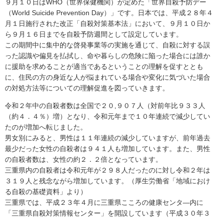
９月１０日はWHO（世界保健機関）が定めた「世界自殺予防デー
（World Suicide Prevention Day）」です。日本では、平成２８年４
月１日施行された改正「自殺対策基本法」において、９月１０日か
ら９月１６日までを自殺予防週間として設定しています。
この期間中に集中的な啓発事業等の実施を通じて、自殺に対する誤
った認識や偏見を払拭し、命や暮らしの危険に陥った場合には誰か
に援助を求めることが適当であるということの理解を促すととも
に、住民の方の身近な人が悩まれている場合や変化に気づいた場合
の対処方法等についての理解促進を図っていきます。
令和２年中の自殺者数は全国で２０,９０７人（対前年比９３３人
（約４．４％）増）となり、令和元年まで１０年連続で減少してい
たのが増加へ転じました。
男女別にみると、男性は１１年連続の減少していますが、前年過去
最少だった女性の自殺者は９４１人も増加しています。また、男性
の自殺者数は、女性の約２．２倍となっています。
三重県内の自殺者は令和元年が２９８人だったのに対し令和２年は
３１９人と残念ながら増加しています。（厚生労働省「地域におけ
る自殺の基礎資料」より）
三重県では、平成２３年４月に三重県こころの健康センタ―内に
「三重県自殺対策情報センター」を開設しています（平成３０年３