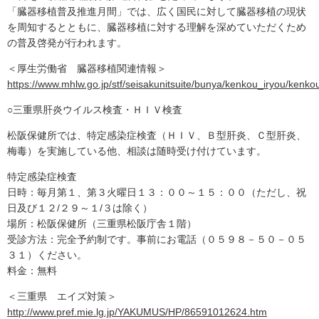
「臓器移植普及推進月間」では、広く国民に対して臓器移植の現状
を周知するとともに、臓器移植に対する理解を深めていただくため
の普及啓発が行われます。
＜厚生労働省 臓器移植関連情報＞
https://www.mhlw.go.jp/stf/seisakunitsuite/bunya/kenkou_iryou/kenko
○三重県肝炎ウイルス検査・ＨＩＶ検査
松阪保健所では、特定感染症検査（ＨＩＶ、Ｂ型肝炎、Ｃ型肝炎、
梅毒）を実施している他、相談は随時受け付けています。
特定感染症検査
日時：毎月第１、第３火曜日１３：００～１５：００（ただし、祝
日及び１２/２９～１/３は除く）
場所：松阪保健所（三重県松阪庁舎１階）
受診方法：完全予約制です。事前にお電話（０５９８－５０－０５
３１）ください。
料金：無料
＜三重県 エイズ対策＞
http://www.pref.mie.lg.jp/YAKUMUS/HP/86591012624.htm