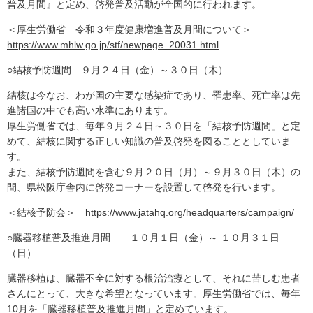
普及月間』と定め、啓発普及活動が全国的に行われます。
＜厚生労働省 令和３年度健康増進普及月間について＞
https://www.mhlw.go.jp/stf/newpage_20031.html
○結核予防週間 ９月２４日（金）～３０日（木）
結核は今なお、わが国の主要な感染症であり、罹患率、死亡率は先
進諸国の中でも高い水準にあります。
厚生労働省では、毎年９月２４日～３０日を「結核予防週間」と定
めて、結核に関する正しい知識の普及啓発を図ることとしていま
す。
また、結核予防週間を含む９月２０日（月）～９月３０日（木）の
間、県松阪庁舎内に啓発コーナーを設置して啓発を行います。
＜結核予防会＞
https://www.jatahq.org/headquarters/campaign/
○臓器移植普及推進月間 １０月１日（金）～ １０月３１日
（日）
臓器移植は、臓器不全に対する根治治療として、それに苦しむ患者
さんにとって、大きな希望となっています。厚生労働省では、毎年
10月を「臓器移植普及推進月間」と定めています。