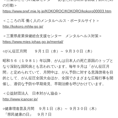
の行動＞
https://www.pref.mie.lg.jp/KOKOROC/KOKORO/kokoro00003.htm
＜こころの耳 働く人のメンタルヘルス・ポータルサイト＞
http://kokoro.mhlw.go.jp/
＜三重県産業保健総合支援センター メンタルヘルス対策＞
https://www.mies.johas.go.jp/mental/
○がん征圧月間 ９月１日（水）～ ９月３０日（木）
昭和５６（１９８１）年以降、がんは日本人の死亡原因のトップと
なり深刻な国民病とも言われています。毎年９月は「がん征圧月
間」と定められていて、月間中は、がん予防に対する意識啓発を目
的として、がん征圧全国大会ほか、全国でさまざまな広報行事を開
催し、適切な予防や早期発見、早期治療を呼びかけています。
＜公益財団法人 日本対がん協会＞
http://www.jcancer.jp/
○健康増進普及月間 ９月１日（水）～ ９月３０日（木）
『県民健康の日』 ９月７日