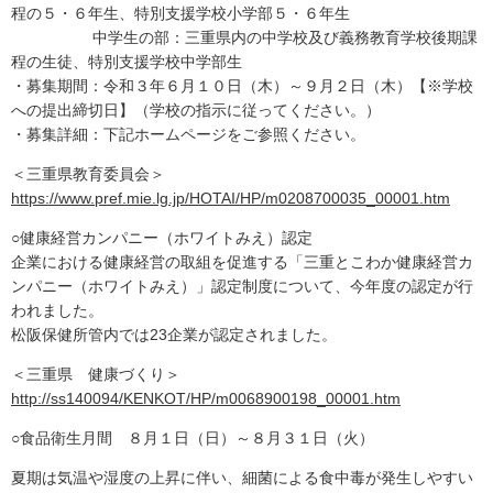
程の５・６年生、特別支援学校小学部５・６年生
中学生の部：三重県内の中学校及び義務教育学校後期課
程の生徒、特別支援学校中学部生
・募集期間：令和３年６月１０日（木）～９月２日（木）【※学校
への提出締切日】（学校の指示に従ってください。）
・募集詳細：下記ホームページをご参照ください。
＜三重県教育委員会＞
https://www.pref.mie.lg.jp/HOTAI/HP/m0208700035_00001.htm
○健康経営カンパニー（ホワイトみえ）認定
企業における健康経営の取組を促進する「三重とこわか健康経営カ
ンパニー（ホワイトみえ）」認定制度について、今年度の認定が行
われました。
松阪保健所管内では23企業が認定されました。
＜三重県 健康づくり＞
http://ss140094/KENKOT/HP/m0068900198_00001.htm
○食品衛生月間 ８月１日（日）～８月３１日（火）
夏期は気温や湿度の上昇に伴い、細菌による食中毒が発生しやすい