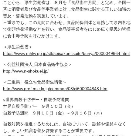
ことから、厚生労働省は、８月を「食品衛生月間」と定め、全国一
斉に消費者及び食品等事業者に対し食品衛生に関する正しい知識の
普及・啓発活動を実施しています。
三重県でも、この期間に合わせ、食品関係団体と連携して県内各地
で街頭啓発活動などを行い、食品等事業者をはじめ広く県民の皆様
に食中毒予防を呼びかけます。
＜厚生労働省＞
https://www.mhlw.go.jp/stf/seisakunitsuite/bunya/0000049664.html
＜公益社団法人 日本食品衛生協会＞
http://www.n-shokuei.jp/
＜三重県 役立ち食品衛生情報＞
http://www.pref.mie.lg.jp/common/03/ci600004848.htm
○世界自殺予防デー・自殺予防週間
世界自殺予防デー ９月１０日（金）
自殺予防週間 ９月１０日（金）～９月１６日（木）
自殺対策を推進するためには、自殺について、誤解や偏見をなく
し、正しい知識を普及啓発することが重要です。