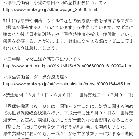
＜厚生労働省 小児の原因不明の急性肝炎について＞
https://www.mhlw.go.jp/stf/newpage_25680.html
野山には原虫や細菌、ウイルスなどの病原微生物を保有するマダニ
（数％が保有するといわれています）が生息しています。マダニに
咬まれた後「日本紅斑熱」や「重症熱性血小板減少症候群」という
疾患を発症することがあります。野山に立ち入る際はマダニに咬ま
れないよう注意しましょう。
＜三重県 マダニ媒介感染症について＞
http://www.pref.mie.lg.jp/YAKUMUS/HP/m0068000016_00004.htm
＜厚生労働省 ダニ媒介感染症＞
https://www.mhlw.go.jp/stf/seisakunitsuite/bunya/0000164495.html
○禁煙週間（５月３１日～６月６日）、世界禁煙デー（５月３１日）
世界保健機関（ＷＨＯ）は、昭和４５年にたばこ対策に関する初め
ての世界保健総会決議を行い、平成元年には５月３１日を「世界禁
煙デー」と定め、喫煙しないことが一般的な社会習慣となることを
目指した「たばこか健康かに関する活動計画」を開始しました。
厚生労働省においても、平成４年から世界禁煙デーに始まる一週間