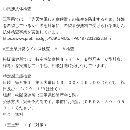
〇風疹抗体検査
三重県では、「先天性風しん症候群」の発生を防止するため、妊娠
を希望している女性等を対象に、希望者が無料で受けられる風しん
抗体検査事業を実施しています。
https://www.pref.mie.lg.jp/YAKUMUS/HP/84972012623.htm
○三重県肝炎ウイルス検査・ＨＩＶ検査
松阪保健所では、特定感染症検査（ＨＩＶ、Ｂ型肝炎、Ｃ型肝炎、
梅毒）を実施している他、相談は随時受け付けています。
特定感染症検査
日時：毎月第１、第３火曜日１３：００～１５：００（ただし、祝
日及び１２/２９～１/３は除く）
場所：松阪保健所（三重県松阪庁舎１階）
受診方法：完全予約制です。事前にお電話（０５９８－５０－０５
３１）ください。
料金：無料
＜三重県 エイズ対策＞