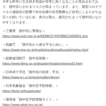
今年も昨年に引き続き気温が非常に高くなることが見込まれてお
り、熱中症にかかるリスクが高まっています。また、新型コロナウ
イルス感染症の影響で外出自粛や在宅勤務など自宅にこもりがちな
日々が続いているため、体力が落ち、疲労がたまって熱中症になり
やすくなります。
＜三重県 熱中症に警戒を＞
https://www.pref.mie.lg.jp/KENKOT/HP/88821000001.htm
＜気象庁 「熱中症から身を守るために」＞
https://www.jma.go.jp/jma/kishou/know/kurashi/netsu.html
＜総務省消防庁 熱中症情報＞
https://www.fdma.go.jp/disaster/heatstroke/post3.html
＜日本赤十字社「熱中症の症状・手当」＞
https://www.jrc.or.jp/study/safety/fever/
＜日本気象協会「熱中症予防情報」＞
https://tenki.jp/heatstroke/
＜環境省「熱中症予防情報サイト」＞
https://www.wbgt.env.go.jp/