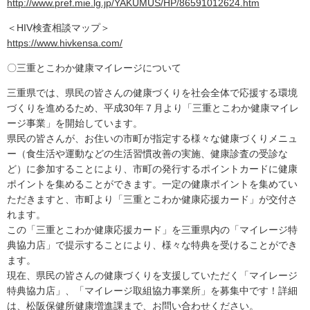
http://www.pref.mie.lg.jp/YAKUMUS/HP/86591012624.htm
＜HIV検査相談マップ＞
https://www.hivkensa.com/
〇三重とこわか健康マイレージについて
三重県では、県民の皆さんの健康づくりを社会全体で応援する環境
づくりを進めるため、平成30年７月より「三重とこわか健康マイレ
ージ事業」を開始しています。
県民の皆さんが、お住いの市町が指定する様々な健康づくりメニュ
ー（食生活や運動などの生活習慣改善の実施、健康診査の受診な
ど）に参加することにより、市町の発行するポイントカードに健康
ポイントを集めることができます。一定の健康ポイントを集めてい
ただきますと、市町より「三重とこわか健康応援カード」が交付さ
れます。
この「三重とこわか健康応援カード」を三重県内の「マイレージ特
典協力店」で提示することにより、様々な特典を受けることができ
ます。
現在、県民の皆さんの健康づくりを支援していただく「マイレージ
特典協力店」、「マイレージ取組協力事業所」を募集中です！詳細
は、松阪保健所健康増進課まで、お問い合わせください。